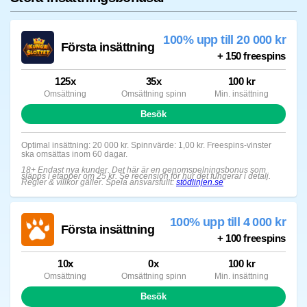
100% upp till 20 000 kr
Första insättning
+ 150 freespins
125x
35x
100 kr
Omsättning
Omsättning spinn
Min. insättning
Besök
Optimal insättning: 20 000 kr. Spinnvärde: 1,00 kr. Freespins-vinster
ska omsättas inom 60 dagar.
18+ Endast nya kunder. Det här är en genomspelningsbonus som
släpps i etapper om 25 kr. Se recension för hur det fungerar i detalj.
Regler & villkor gäller. Spela ansvarsfullt:
stödlinjen.se
100% upp till 4 000 kr
Första insättning
+ 100 freespins
10x
0x
100 kr
Omsättning
Omsättning spinn
Min. insättning
Besök