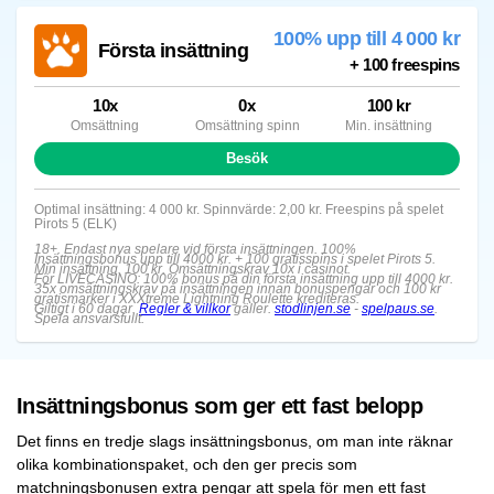
100% upp till 4 000 kr
Första insättning
+ 100 freespins
10x
0x
100 kr
Omsättning
Omsättning spinn
Min. insättning
Besök
Optimal insättning: 4 000 kr. Spinnvärde: 2,00 kr. Freespins på spelet
Pirots 5 (ELK)
18+. Endast nya spelare vid första insättningen. 100%
Insättningsbonus upp till 4000 kr. + 100 gratisspins i spelet Pirots 5.
Min insättning. 100 kr. Omsättningskrav 10x i casinot.
För LIVECASINO: 100% bonus på din första insättning upp till 4000 kr.
35x omsättningskrav på insättningen innan bonuspengar och 100 kr
gratismarker i XXXtreme Lightning Roulette krediteras.
Giltigt i 60 dagar.
Regler & villkor
gäller.
stodlinjen.se
-
spelpaus.se
.
Spela ansvarsfullt.
Insättningsbonus som ger ett fast belopp
Det finns en tredje slags insättningsbonus, om man inte räknar
olika kombinationspaket, och den ger precis som
matchningsbonusen extra pengar att spela för men ett fast