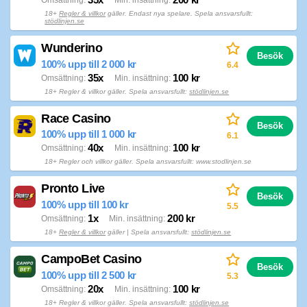
18+
Regler & villkor
gäller. Endast nya spelare. Spela ansvarsfullt:
stödlinjen.se
Wunderino
Besök
100% upp till 2 000 kr
6.4
35x
100 kr
Omsättning
Min. insättning
18+ Regler & villkor gäller. Spela ansvarsfullt:
stödlinjen.se
Race Casino
Besök
100% upp till 1 000 kr
6.1
40x
100 kr
Omsättning
Min. insättning
18+ Regler och villkor gäller. Spela ansvarsfullt: www.stodlinjen.se
Pronto Live
Besök
100% upp till 100 kr
5.5
1x
200 kr
Omsättning
Min. insättning
18+
Regler & villkor
gäller | Spela ansvarsfullt:
stödlinjen.se
CampoBet Casino
Besök
100% upp till 2 500 kr
5.3
20x
100 kr
Omsättning
Min. insättning
18+ Regler & villkor gäller. Spela ansvarsfullt:
stödlinjen.se