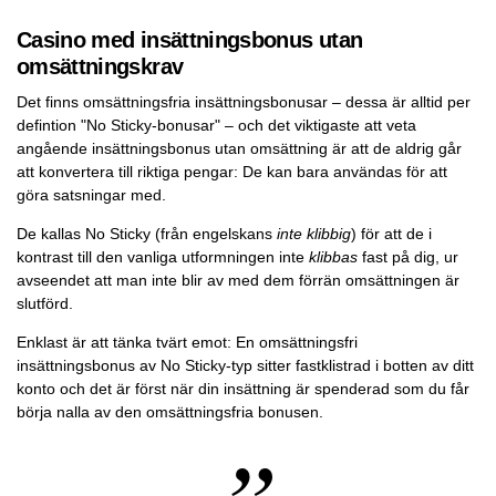
Casino med insättningsbonus utan
omsättningskrav
Det finns omsättningsfria insättningsbonusar – dessa är alltid per
defintion "No Sticky-bonusar" – och det viktigaste att veta
angående insättningsbonus utan omsättning är att de aldrig går
att konvertera till riktiga pengar: De kan bara användas för att
göra satsningar med.
De kallas No Sticky (från engelskans
inte klibbig
) för att de i
kontrast till den vanliga utformningen inte
klibbas
fast på dig, ur
avseendet att man inte blir av med dem förrän omsättningen är
slutförd.
Enklast är att tänka tvärt emot: En omsättningsfri
insättningsbonus av No Sticky-typ sitter fastklistrad i botten av ditt
konto och det är först när din insättning är spenderad som du får
börja nalla av den omsättningsfria bonusen.