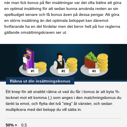
när man fick bonus på fler insättningar var det ofta bättre att göra
en optimal insättning för att sedan kunna använda resten av sin
spelbudget senare och få bonus även på dessa pengar. Att göra
en större insättning än det optimala beloppet kan däremot
fortfarande ha en del fördelar men det beror helt på hur reglerna
gällande omsättningskraven ser ut.
Räkna ut din insättningsbonus
Ett knep för att snabbt räkna ut vad du får i bonus är att byta %-
tecknet mot ett komma (,) som anges i den matchningsbonus du
tänkt ta emot, och flytta det två "steg" åt vänster, och sedan
multiplicera med det belopp du vill sätta in.
50% =
0,5