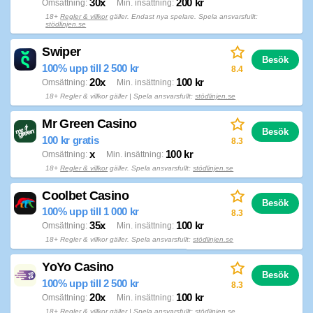
30x
200 kr
Omsättning
Min. insättning
18+
Regler & villkor
gäller. Endast nya spelare. Spela ansvarsfullt:
stödlinjen.se
Swiper
Besök
100% upp till 2 500 kr
8.4
20x
100 kr
Omsättning
Min. insättning
18+ Regler & villkor gäller | Spela ansvarsfullt:
stödlinjen.se
Mr Green Casino
Besök
100 kr gratis
8.3
x
100 kr
Omsättning
Min. insättning
18+
Regler & villkor
gäller. Spela ansvarsfullt:
stödlinjen.se
Coolbet Casino
Besök
100% upp till 1 000 kr
8.3
35x
100 kr
Omsättning
Min. insättning
18+ Regler & villkor gäller. Spela ansvarsfullt:
stödlinjen.se
YoYo Casino
Besök
100% upp till 2 500 kr
8.3
20x
100 kr
Omsättning
Min. insättning
18+ Regler & villkor gäller | Spela ansvarsfullt:
stödlinjen.se