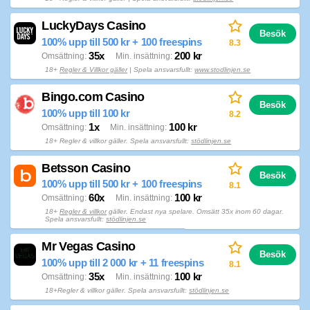
LuckyDays Casino
Besök
100% upp till 500 kr + 100 freespins
8.3
35x
200 kr
Omsättning
Min. insättning
18+
Regler & Villkor gäller
| Spela ansvarsfullt:
www.stodlinjen.se
Bingo.com Casino
Besök
100% upp till 100 kr
8.2
1x
100 kr
Omsättning
Min. insättning
18+ Regler & villkor gäller. Spela ansvarsfullt:
stödlinjen.se
Betsson Casino
Besök
100% upp till 500 kr + 100 freespins
8.1
60x
100 kr
Omsättning
Min. insättning
18+
Regler & villkor
gäller. Endast nya spelare. Omsätt 35x inom 60 dagar.
Spela ansvarsfullt:
stödlinjen.se
Mr Vegas Casino
Besök
100% upp till 2 000 kr + 11 freespins
8.1
35x
100 kr
Omsättning
Min. insättning
18+Regler & villkor gäller. Spela ansvarsfullt:
stödlinjen.se