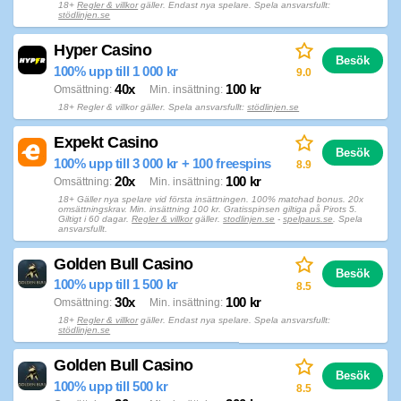
18+
Regler & villkor
gäller. Endast nya spelare. Spela ansvarsfullt:
stödlinjen.se
Hyper Casino
Besök
100% upp till 1 000 kr
9.0
40x
100 kr
Omsättning
Min. insättning
18+ Regler & villkor gäller. Spela ansvarsfullt:
stödlinjen.se
Expekt Casino
Besök
100% upp till 3 000 kr + 100 freespins
8.9
20x
100 kr
Omsättning
Min. insättning
18+ Gäller nya spelare vid första insättningen. 100% matchad bonus. 20x
omsättningskrav. Min. insättning 100 kr. Gratisspinsen giltiga på Pirots 5.
Giltigt i 60 dagar.
Regler & villkor
gäller.
stodlinjen.se
-
spelpaus.se
. Spela
ansvarsfullt.
Golden Bull Casino
Besök
100% upp till 1 500 kr
8.5
30x
100 kr
Omsättning
Min. insättning
18+
Regler & villkor
gäller. Endast nya spelare. Spela ansvarsfullt:
stödlinjen.se
Golden Bull Casino
Besök
100% upp till 500 kr
8.5