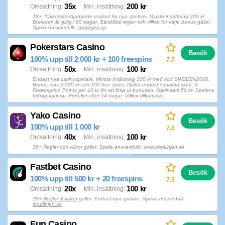
35x
200 kr
Omsättning
Min. insättning
18+. Välkomsterbjudande endast för nya spelare. Minsta insättning 200 kr.
Bonusen är giltig i 60 dagar. Särskilda regler och villkor för varje bonus gäller.
Spela Ansvarsfullt:
stodlinjen.se
Pokerstars Casino
Besök
100% upp till 2 000 kr + 100 freespins
7.7
50x
100 kr
Omsättning
Min. insättning
Endast nya casinospelare. Minsta insättning 100 kr med kod SWEDEN2000.
Bonus max 2 000 kr och 100 free spins. Gäller endast i utvalda slots. 5
Redemption Points per 10 kr för att lösa ut bonusen. Maxinsats 50 kr. Spelens
bidrag varierar. Förfaller efter 14 dagar. Villkor tillkommer.
Yako Casino
Besök
100% upp till 1 000 kr
7.6
40x
100 kr
Omsättning
Min. insättning
18+ Regler och villkor gäller. Spela ansvarsfullt: www.stodlinjen.se
Fastbet Casino
Besök
100% upp till 500 kr + 20 freespins
7.5
20x
100 kr
Omsättning
Min. insättning
18+
Regler & villkor
gäller. Endast nya spelare. Spela ansvarsfullt:
stödlinjen.se
Fun Casino