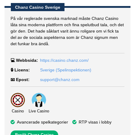
Chanz Casino Sverige
På vår reglerade svenska marknad måste Chanz Casino
låta sina moderna plattform och fina spelutbud tala, och det
gör den. Det hade såklart varit ännu roligare om vi fick ta
del av de sociala aspekterna som är Chanz signum men
det funkar bra ändå.
💻 Webbsida:
https://casino.chanz.com/
🔒 Licens:
Sverige (Spelinspektionen)
📧 Epost:
support@chanz.com
Casino
Live Casino
Avancerade spelkategorier
RTP visas i lobby
Besök Chanz Casino