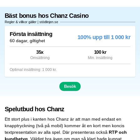
Bäst bonus hos Chanz Casino
Regler & villkor gäller | stödlinjen.se
Första insättning
100% upp till 1 000 kr
60 dagar, giltighet
35x
100 kr
Omsättning
Min. insättning
Optimal insättning: 1 000 kr.
Besök
Spelutbud hos Chanz
Ett stort plus i kanten hos Chanz är att man med endast en
knapptryckning (två på mobil) kommer åt en kort men koncis
textpresentation av alla spel. Där presenteras också
RTP och
kundbetyg
. Väldigt bra även om man så klart hade kunnat