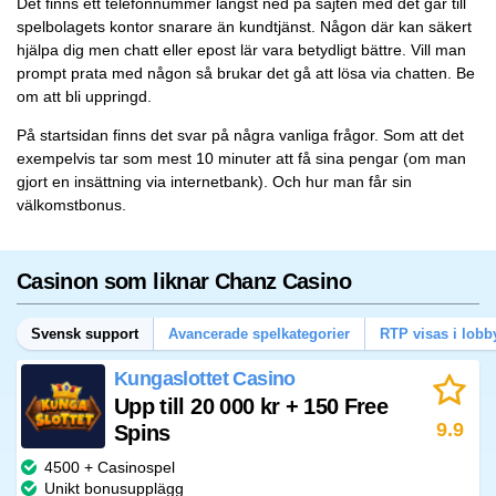
Det finns ett telefonnummer längst ned på sajten med det går till
spelbolagets kontor snarare än kundtjänst. Någon där kan säkert
hjälpa dig men chatt eller epost lär vara betydligt bättre. Vill man
prompt prata med någon så brukar det gå att lösa via chatten. Be
om att bli uppringd.
På startsidan finns det svar på några vanliga frågor. Som att det
exempelvis tar som mest 10 minuter att få sina pengar (om man
gjort en insättning via internetbank). Och hur man får sin
välkomstbonus.
Casinon som liknar Chanz Casino
Svensk support
Avancerade spelkategorier
RTP visas i lobb
Kungaslottet Casino
Upp till 20 000 kr + 150 Free
9.9
Spins
4500 + Casinospel
Unikt bonusupplägg