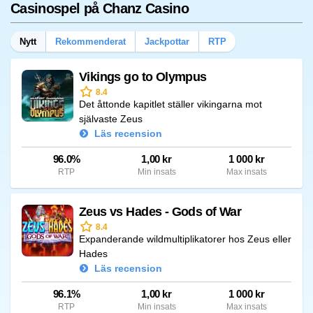
Casinospel på Chanz Casino
Nytt
Rekommenderat
Jackpottar
RTP
Vikings go to Olympus
8.4
Det åttonde kapitlet ställer vikingarna mot
självaste Zeus
Läs recension
96.0%
1,00 kr
1 000 kr
RTP
Min insats
Max insats
Zeus vs Hades - Gods of War
8.4
Expanderande wildmultiplikatorer hos Zeus eller
Hades
Läs recension
96.1%
1,00 kr
1 000 kr
RTP
Min insats
Max insats