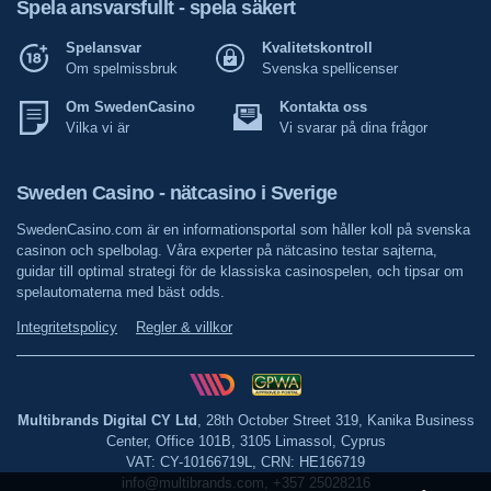
Spela ansvarsfullt - spela säkert
Spelansvar
Kvalitetskontroll
Om spelmissbruk
Svenska spellicenser
Om SwedenCasino
Kontakta oss
Vilka vi är
Vi svarar på dina frågor
Sweden Casino - nätcasino i Sverige
SwedenCasino.com är en informationsportal som håller koll på svenska
casinon och spelbolag. Våra experter på nätcasino testar sajterna,
guidar till optimal strategi för de klassiska casinospelen, och tipsar om
spelautomaterna med bäst odds.
Integritetspolicy
Regler & villkor
Multibrands Digital CY Ltd
, 28th October Street 319, Kanika Business
Center, Office 101B, 3105 Limassol, Cyprus
VAT: CY-10166719L, CRN: HE166719
info@multibrands.com, +357 25028216