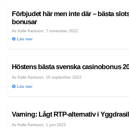
Förbjudet här men inte där – bästa slots
bonusar
Av Kalle Karlsson, 7 november 2022
Läs mer
Höstens bästa svenska casinobonus 2
Av Kalle Karlsson, 10 september 2022
Läs mer
Varning: Lågt RTP-alternativ i Yggdrasi
Av Kalle Karlsson, 1 juni 2022