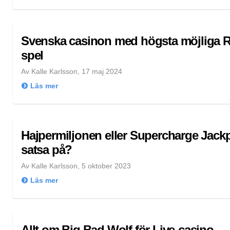
Svenska casinon med högsta möjliga RT
spel
Av Kalle Karlsson, 17 maj 2024
Läs mer
Hajpermiljonen eller Supercharge Jackp
satsa på?
Av Kalle Karlsson, 5 oktober 2023
Läs mer
Allt om Big Bad Wolf för Live-casino