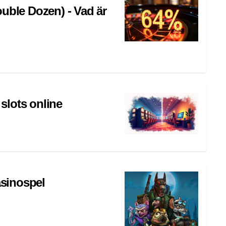
ouble Dozen) - Vad är
slots online
asinospel