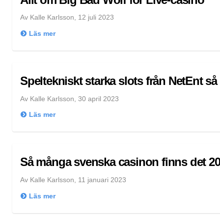
Av Kalle Karlsson, 12 juli 2023
Läs mer
Speltekniskt starka slots från NetEnt så
Av Kalle Karlsson, 30 april 2023
Läs mer
Så många svenska casinon finns det 2
Av Kalle Karlsson, 11 januari 2023
Läs mer