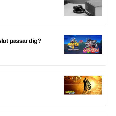
slot passar dig?