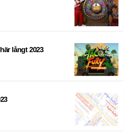
 här långt 2023
023