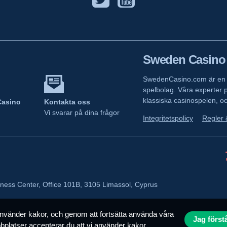
Sweden Casino -
SwedenCasino.com är en i
spelbolag. Våra experter på
klassiska casinospelen, o
asino
Kontakta oss
Vi svarar på dina frågor
Integritetspolicy
Regler &
iness Center, Office 101B, 3105 Limassol, Cyprus
använder kakor, och genom att fortsätta använda våra
Jag först
bplatser accepterar du att vi använder kakor.