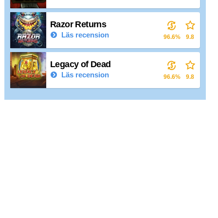
Razor Returns
Läs recension
96.6%
9.8
Legacy of Dead
Läs recension
96.6%
9.8