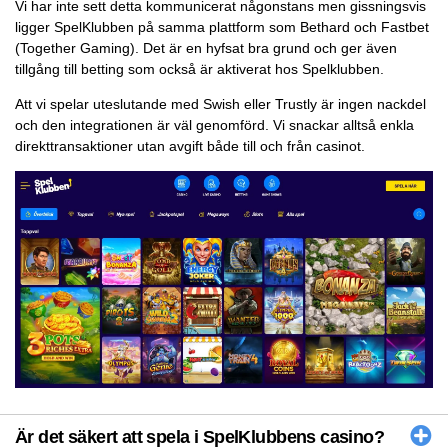
Vi har inte sett detta kommunicerat någonstans men gissningsvis
ligger SpelKlubben på samma plattform som Bethard och Fastbet
(Together Gaming). Det är en hyfsat bra grund och ger även
tillgång till betting som också är aktiverat hos Spelklubben.
Att vi spelar uteslutande med Swish eller Trustly är ingen nackdel
och den integrationen är väl genomförd. Vi snackar alltså enkla
direkttransaktioner utan avgift både till och från casinot.
Är det säkert att spela i SpelKlubbens casino?