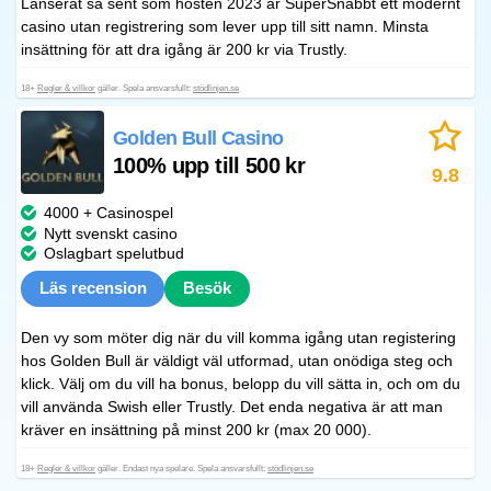
Lanserat så sent som hösten 2023 är SuperSnabbt ett modernt
casino utan registrering som lever upp till sitt namn. Minsta
insättning för att dra igång är 200 kr via Trustly.
18+
Regler & villkor
gäller. Spela ansvarsfullt:
stödlinjen.se
Golden Bull Casino
100% upp till 500 kr
9.8
4000 + Casinospel
Nytt svenskt casino
Oslagbart spelutbud
Läs recension
Besök
Den vy som möter dig när du vill komma igång utan registering
hos Golden Bull är väldigt väl utformad, utan onödiga steg och
klick. Välj om du vill ha bonus, belopp du vill sätta in, och om du
vill använda Swish eller Trustly. Det enda negativa är att man
kräver en insättning på minst 200 kr (max 20 000).
18+
Regler & villkor
gäller. Endast nya spelare. Spela ansvarsfullt:
stödlinjen.se