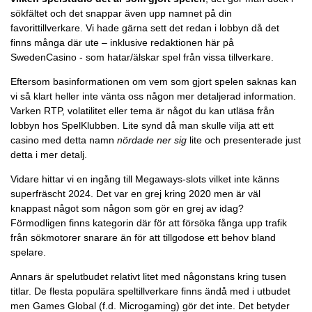
sökfältet och det snappar även upp namnet på din
favorittillverkare. Vi hade gärna sett det redan i lobbyn då det
finns många där ute – inklusive redaktionen här på
SwedenCasino - som hatar/älskar spel från vissa tillverkare.
Eftersom basinformationen om vem som gjort spelen saknas kan
vi så klart heller inte vänta oss någon mer detaljerad information.
Varken RTP, volatilitet eller tema är något du kan utläsa från
lobbyn hos SpelKlubben. Lite synd då man skulle vilja att ett
casino med detta namn
nördade ner sig
lite och presenterade just
detta i mer detalj.
Vidare hittar vi en ingång till Megaways-slots vilket inte känns
superfräscht 2024. Det var en grej kring 2020 men är väl
knappast något som någon som gör en grej av idag?
Förmodligen finns kategorin där för att försöka fånga upp trafik
från sökmotorer snarare än för att tillgodose ett behov bland
spelare.
Annars är spelutbudet relativt litet med någonstans kring tusen
titlar. De flesta populära speltillverkare finns ändå med i utbudet
men Games Global (f.d. Microgaming) gör det inte. Det betyder