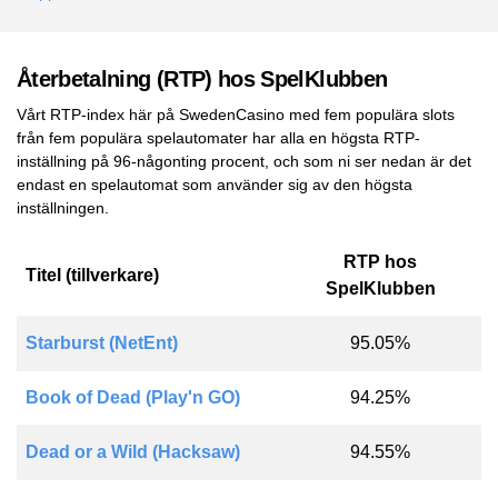
Återbetalning (RTP) hos SpelKlubben
Vårt RTP-index här på SwedenCasino med fem populära slots
från fem populära spelautomater har alla en högsta RTP-
inställning på 96-någonting procent, och som ni ser nedan är det
endast en spelautomat som använder sig av den högsta
inställningen.
RTP hos
Titel (tillverkare)
SpelKlubben
Starburst (NetEnt)
95.05%
Book of Dead (Play'n GO)
94.25%
Dead or a Wild (Hacksaw)
94.55%