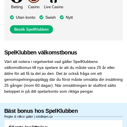
Betting
Casino
Live Casino
Utan konto
Swish
Nytt
Besök SpelKlubben
SpelKlubben välkomstbonus
Värt att notera i regelverket vad gäller SpelKlubbens
välkomstbonus till nya spelare är att du måste vara 25 år eller
äldre för att få ta del av den. Det är också fråga om ett
genomspelningsupplägg där du först måste omsätta din insättning
25 gånger (inom 60 dagar). När omsättningen är slutförd sätts
beloppet in på ditt spelarkonto som riktiga pengar.
Bäst bonus hos SpelKlubben
Regler & villkor gäller | stödlinjen.se