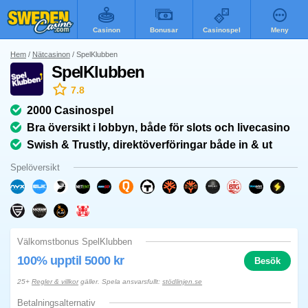
Casinon
Bonusar
Casinospel
Meny
Hem
Nätcasinon
SpelKlubben
SpelKlubben
7.8
2000 Casinospel
Bra översikt i lobbyn, både för slots och livecasino
Swish & Trustly, direktöverföringar både in & ut
Spelöversikt
Välkomstbonus SpelKlubben
100% upptil 5000 kr
Besök
25+
Regler & villkor
gäller. Spela ansvarsfullt:
stödlinjen.se
Betalningsalternativ