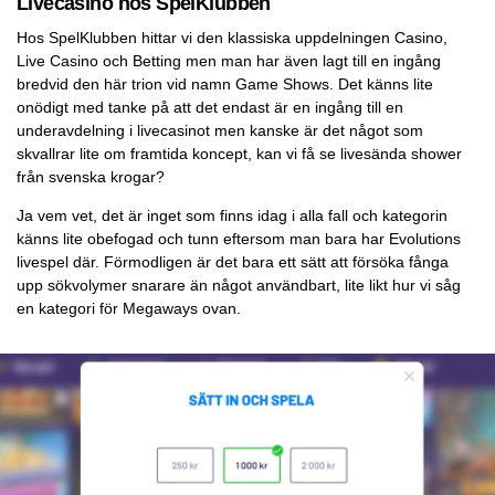
Livecasino hos SpelKlubben
Hos SpelKlubben hittar vi den klassiska uppdelningen Casino,
Live Casino och Betting men man har även lagt till en ingång
bredvid den här trion vid namn Game Shows. Det känns lite
onödigt med tanke på att det endast är en ingång till en
underavdelning i livecasinot men kanske är det något som
skvallrar lite om framtida koncept, kan vi få se livesända shower
från svenska krogar?
Ja vem vet, det är inget som finns idag i alla fall och kategorin
känns lite obefogad och tunn eftersom man bara har Evolutions
livespel där. Förmodligen är det bara ett sätt att försöka fånga
upp sökvolymer snarare än något användbart, lite likt hur vi såg
en kategori för Megaways ovan.