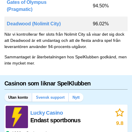
Gates of Olympus
94.50%
(Pragmatic)
Deadwood (Nolimit City)
96.02%
När vi kontrollerar fler slots från Nolimit City så visar det sig dock
att Deadwood är ett undantag och att de flesta andra spel från
leverantören använder 94-procents-utgåvor.
Sammantaget är återbetalningen hos SpelKlubben godkänd, men
inte mycket mer.
Casinon som liknar SpelKlubben
Utan konto
Svensk support
Nytt
Lucky Casino
Endast sportbonus
9.8