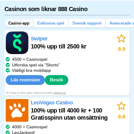
Casinon som liknar 888 Casino
Casino-app
Exklusiva spel
Svensk support
Avancerade s
Swiper
100% upp till 2500 kr
9.9
4500 + Casinospel
Utforska spel via "Shorts"
Väldigt bra mobilapp
Läs recension
Besök
18+ Regler & villkor gäller | Spela ansvarsfullt:
stödlinjen.se
LeoVegas Casino
100% upp till 4000 kr + 100
9.8
Gratisspinn utan omsättning
4000 + Casinospel
LeoJackpot!