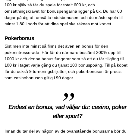
100 kr själv så får du spela för totalt 600 kr, och
omsättningskravet för bonuspengarna ligger på 8x. Du har 60
dagar på dig att omsätta oddsbonusen, och du måste spela till
minst 1.80 i odds för att dina spel ska räknas mot kravet.
Pokerbonus
Sist men inte minst så finns det även en bonus för den
pokerintresserade. Här får du närmare bestämt 200% upp till
1000 kr och denna bonus fungerar som så att du får tillgång till
100 kr i taget varje gång du tjänat 100 bonuspoäng. Till på köpet
får du också 9 turneringsbiljetter, och pokerbonusen är precis
som casinobonusen giltig i 90 dagar.
Endast en bonus, vad väljer du: casino, poker
eller sport?
Innan du tar del av någon av de ovanstående bonusarna bör du