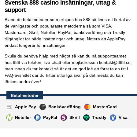
Svenska 888 casino insättningar, uttag &
support
Bland de betalmetoder som erbjuds hos 888 så finns ett flertal av
de vanligaste och populäraste metoderna så som VISA,
Mastercard, Skrill, Neteller, PayPal, banköverföring och Trustly
tillgängligt för både insättningar och uttag. Notera att ApplePay
endast fungerar för insättningar.
Skulle du behöva hjälp med något så kan du nå supportteamet
hos 888 via telefon, live-chatt eller mejladressen kontakt@888.se,
men innan du tar kontakt så är det en god idé att först ta en titt i
FAQ-avsnittet där du hittar utförliga svar på det mesta du kan
tänkas undra över!
Betalmetoder
Apple Pay
Banköverföring
MasterCard
Neteller
PayPal
Skrill
Trustly
Visa