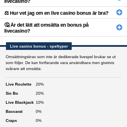
livecasino?
⚖️ Hur vet jag om en live casino bonus är bra?
🤔 Är det lätt att omsätta en bonus på
livecasino?
Live casino bonus - speltyper
Omsättningskrav som inte är dedikerade livespel brukar se ut
som följer. De kan fortfarande vara användbara men givetvis
svårare att omsätta:
Live Roulette
20%
Sic Bo
20%
Live Blackjack
10%
Baccarat
0%
Craps
0%