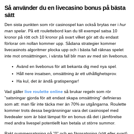
Så använder du en livecasino bonus på bästa
sätt
Den sista punkten som rör casinospel kan också brytas ner i
hur
man spelar
. På ett roulettebord kan du till exempel satsa 10
kronor på rött och 10 kronor på svart vilket gör att du endast
förlorar om nollan kommer upp. Sådana strategier kommer
livecasinots algoritmer plocka upp och i bästa fall räknas spelet
inte mot omsättningen, i värsta fall blir man av med sin livebonus.
Avänd en livebonus för att bekanta dig med nya spel.
Håll nere insatsen, omsättning är ett uthållighetsprov.
Ha kul, det är ändå gratispengar!
Vad gäller
live roulette online
så brukar regeln som rör
”satsningar gjorda för att endast skapa omsättning” definieras
som att: man får inte täcka mer än 70% av utgångarna. Roulette
kommer trots dessa begränsningar vara det casinospel med
livedealer som är bäst lämpat för en bonus då det i jämförelse
med andra livespel potentiellt kan betala ut större summor.
Rakt nummersatsning på ”0” och en färgsatsning (rött eller svart)