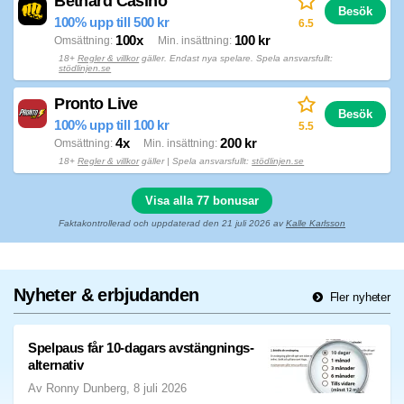
Bethard Casino
Besök
100% upp till 500 kr
6.5
100x
100 kr
Omsättning
Min. insättning
18+
Regler & villkor
gäller. Endast nya spelare. Spela ansvarsfullt:
stödlinjen.se
Pronto Live
Besök
100% upp till 100 kr
5.5
4x
200 kr
Omsättning
Min. insättning
18+
Regler & villkor
gäller | Spela ansvarsfullt:
stödlinjen.se
Visa alla 77 bonusar
Faktakontrollerad och uppdaterad den 21 juli 2026 av
Kalle Karlsson
Nyheter & erbjudanden
Fler nyheter
Spelpaus får 10-dagars avstängnings-
alternativ
Av Ronny Dunberg, 8 juli 2026