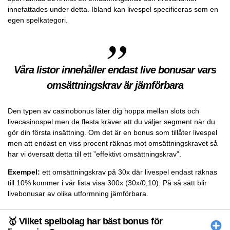
innefattades under detta. Ibland kan livespel specificeras som en
egen spelkategori.
Våra listor innehåller endast live bonusar vars
omsättningskrav är jämförbara
Den typen av casinobonus låter dig hoppa mellan slots och
livecasinospel men de flesta kräver att du väljer segment när du
gör din första insättning. Om det är en bonus som tillåter livespel
men att endast en viss procent räknas mot omsättningskravet så
har vi översatt detta till ett ”effektivt omsättningskrav”.
Exempel:
ett omsättningskrav på 30x där livespel endast räknas
till 10% kommer i vår lista visa 300x (30x/0,10). På så sätt blir
livebonusar av olika utformning jämförbara.
🥇 Vilket spelbolag har bäst bonus för