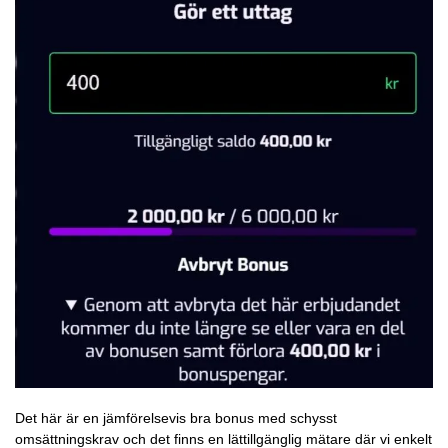
Det här är en jämförelsevis bra bonus med schysst
omsättningskrav och det finns en lättillgänglig mätare där vi enkelt