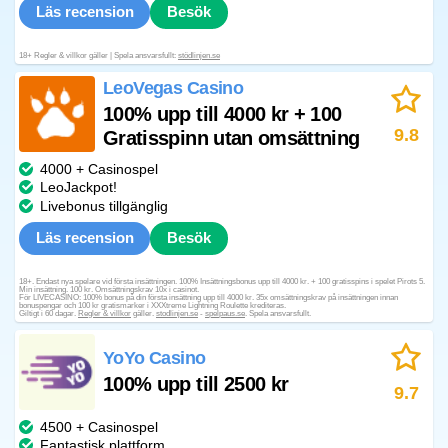
Läs recension
Besök
18+ Regler & villkor gäller | Spela ansvarsfullt:
stödlinjen.se
LeoVegas Casino
100% upp till 4000 kr + 100
9.8
Gratisspinn utan omsättning
4000 + Casinospel
LeoJackpot!
Livebonus tillgänglig
Läs recension
Besök
18+. Endast nya spelare vid första insättningen. 100% Insättningsbonus upp till 4000 kr. + 100 gratisspins i spelet Pirots 5.
Min insättning. 100 kr. Omsättningskrav 10x i casinot.
För LIVECASINO: 100% bonus på din första insättning upp till 4000 kr. 35x omsättningskrav på insättningen innan
bonuspengar och 100 kr gratismarker i XXXtreme Lightning Roulette krediteras.
Giltigt i 60 dagar.
Regler & villkor
gäller.
stodlinjen.se
-
spelpaus.se
. Spela ansvarsfullt.
YoYo Casino
100% upp till 2500 kr
9.7
4500 + Casinospel
Fantastisk plattform