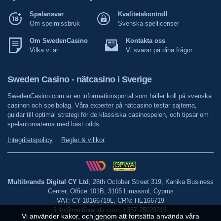
Spelansvar
Kvalitetskontroll
Om spelmissbruk
Svenska spellicenser
Om SwedenCasino
Kontakta oss
Vilka vi är
Vi svarar på dina frågor
Sweden Casino - nätcasino i Sverige
SwedenCasino.com är en informationsportal som håller koll på svenska
casinon och spelbolag. Våra experter på nätcasino testar sajterna,
guidar till optimal strategi för de klassiska casinospelen, och tipsar om
spelautomaterna med bäst odds.
Integritetspolicy
Regler & villkor
Multibrands Digital CY Ltd
, 28th October Street 319, Kanika Business
Center, Office 101B, 3105 Limassol, Cyprus
VAT: CY-10166719L, CRN: HE166719
info@multibrands.com, +357 25028216
Vi använder kakor, och genom att fortsätta använda våra
Copyright © 2026