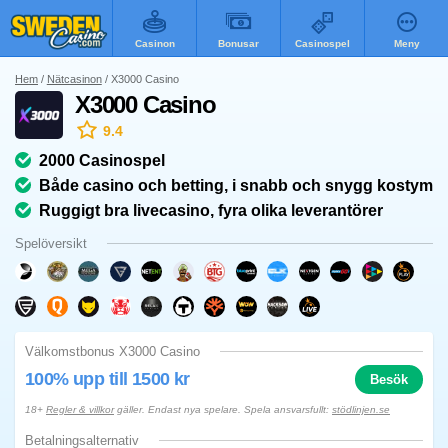
Casinon
Bonusar
Casinospel
Meny
Hem
Nätcasinon
X3000 Casino
X3000 Casino
9.4
2000 Casinospel
Både casino och betting, i snabb och snygg kostym
Ruggigt bra livecasino, fyra olika leverantörer
Spelöversikt
Välkomstbonus X3000 Casino
100% upp till 1500 kr
Besök
18+
Regler & villkor
gäller. Endast nya spelare. Spela ansvarsfullt:
stödlinjen.se
Betalningsalternativ