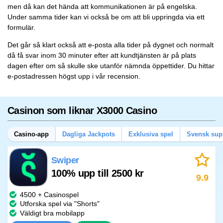
men då kan det hända att kommunikationen är på engelska.
Under samma tider kan vi också be om att bli uppringda via ett
formulär.
Det går så klart också att e-posta alla tider på dygnet och normalt
då få svar inom 30 minuter efter att kundtjänsten är på plats
dagen efter om så skulle ske utanför nämnda öppettider. Du hittar
e-postadressen högst upp i vår recension.
Casinon som liknar X3000 Casino
Casino-app
Dagliga Jackpots
Exklusiva spel
Svensk sup
Swiper
100% upp till 2500 kr
9.9
4500 + Casinospel
Utforska spel via "Shorts"
Väldigt bra mobilapp