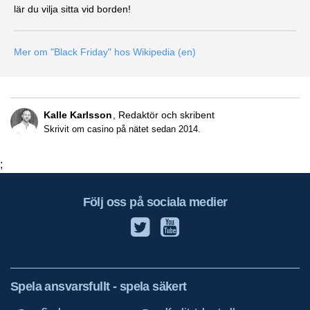
lär du vilja sitta vid borden!
Mer om "Black Friday" hos Wikipedia (en)
Kalle Karlsson
Redaktör och skribent
Skrivit om casino på nätet sedan 2014.
;
Följ oss på sociala medier
Spela ansvarsfullt - spela säkert