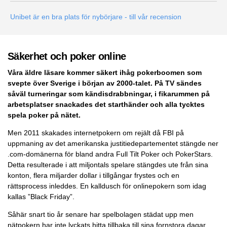
Unibet är en bra plats för nybörjare - till vår recension
Säkerhet och poker online
Våra äldre läsare kommer säkert ihåg pokerboomen som
svepte över Sverige i början av 2000-talet. På TV sändes
såväl turneringar som kändisdrabbningar, i fikarummen på
arbetsplatser snackades det starthänder och alla tycktes
spela poker på nätet.
Men 2011 skakades internetpokern om rejält då FBI på
uppmaning av det amerikanska justitiedepartementet stängde ner
.com-domänerna för bland andra Full Tilt Poker och PokerStars.
Detta resulterade i att miljontals spelare stängdes ute från sina
konton, flera miljarder dollar i tillgångar frystes och en
rättsprocess inleddes. En kalldusch för onlinepokern som idag
kallas ”Black Friday”.
Såhär snart tio år senare har spelbolagen städat upp men
nätpokern har inte lyckats hitta tillbaka till sina fornstora dagar,