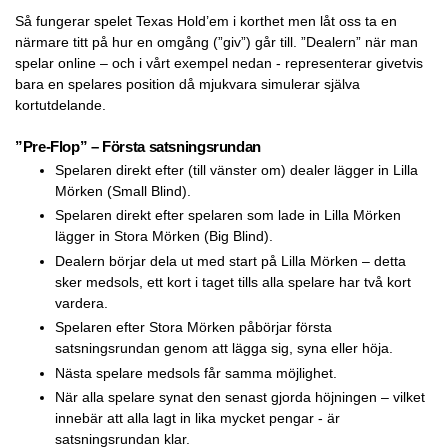
Så fungerar spelet Texas Hold’em i korthet men låt oss ta en
närmare titt på hur en omgång (”giv”) går till. ”Dealern” när man
spelar online – och i vårt exempel nedan - representerar givetvis
bara en spelares position då mjukvara simulerar själva
kortutdelande.
”Pre-Flop” – Första satsningsrundan
Spelaren direkt efter (till vänster om) dealer lägger in Lilla
Mörken (Small Blind).
Spelaren direkt efter spelaren som lade in Lilla Mörken
lägger in Stora Mörken (Big Blind).
Dealern börjar dela ut med start på Lilla Mörken – detta
sker medsols, ett kort i taget tills alla spelare har två kort
vardera.
Spelaren efter Stora Mörken påbörjar första
satsningsrundan genom att lägga sig, syna eller höja.
Nästa spelare medsols får samma möjlighet.
När alla spelare synat den senast gjorda höjningen – vilket
innebär att alla lagt in lika mycket pengar - är
satsningsrundan klar.