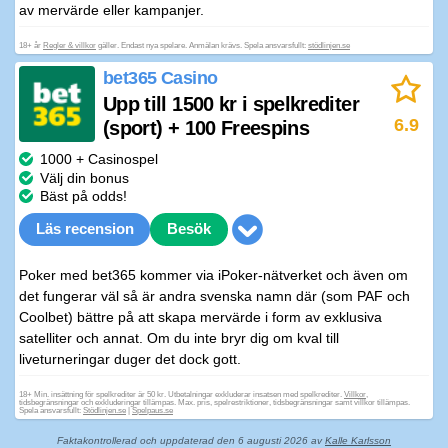
av mervärde eller kampanjer.
18+ år
Regler & villkor
gäller. Endast nya spelare. Anmälan krävs. Spela ansvarsfullt:
stödlinjen.se
bet365 Casino
Upp till 1500 kr i spelkrediter
6.9
(sport) + 100 Freespins
1000 + Casinospel
Välj din bonus
Bäst på odds!
Läs recension
Besök
Poker med bet365 kommer via iPoker-nätverket och även om
det fungerar väl så är andra svenska namn där (som PAF och
Coolbet) bättre på att skapa mervärde i form av exklusiva
satelliter och annat. Om du inte bryr dig om kval till
liveturneringar duger det dock gott.
18+ Min. insättning för spelkrediter är 50 kr. Utbetalningar exkluderar insatsen med spelkrediter.
Villkor
,
tidsbegränsningar och exkluderingar tillämpas. Max. pris, spelrestriktioner, tidsbegränsningar samt villkor tillämpas.
Spela ansvarsfullt:
Stödlinjen.se
|
Spelpaus.se
Faktakontrollerad och uppdaterad den 6 augusti 2026 av
Kalle Karlsson