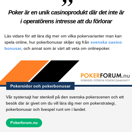
Poker är en unik casinoprodukt där det inte är
i operatörens intresse att du förlorar
Läs vidare för att lära dig mer om vilka pokervarianter man kan
spela online, hur pokerbonusar skiljer sig från
svenska casino
bonusar
, och annat som är värt att veta om onlinepoker.
Pokersidor och pokerbonusar
Vår systersajt har stenkoll på den svenska pokerscenen och ett
besök där är givet om du vill lära dig mer om pokerstrategi,
pokerbonusar och livespel runt om i landet.
Pokerforum.nu