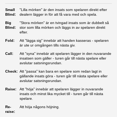
Small
"Lilla mörken" är den insats som spelaren direkt efter
Blind:
dealern lägger in för att få vara med och spela.
Big
"Stora mörken" är en tvingad insats som är dubbelt så
Blind:
stor som lilla mörken och läggs in av spelaren direkt
efter.
Fold:
Att "lägga sig" innebär att handen kasseras - spelaren
är ute ur omgången tills nästa giv.
Call:
Att "syna" innebär att spelaren lägger in den nuvarande
insatsen som gäller - turen går till nästa spelare eller
avslutar satsningsrundan.
Check:
Att "passa" kan bara en spelare som redan lagt in
gällande insats göra - turen går till nästa spelare eller
avslutar satsningsrundan.
Raise:
Att "höja" innebär att spelaren lägger in nuvarande
insats och minst lika mycket till - turen går till nästa
spelare.
Re-
Att höja någons höjning.
raise: