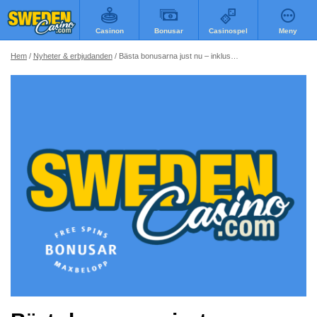
Casinon
Bonusar
Casinospel
Meny
Hem
Nyheter & erbjudanden
Bästa bonusarna just nu – inklusive bonus för live-casino