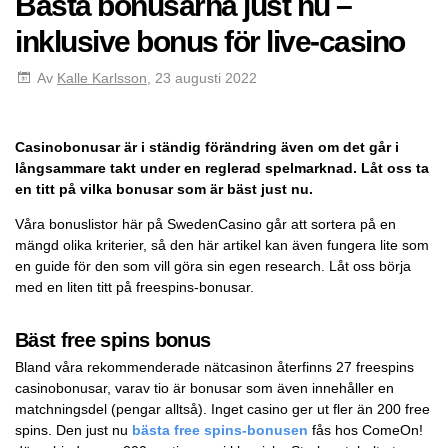
Bästa bonusarna just nu –
inklusive bonus för live-casino
Av
Kalle Karlsson
, 23 augusti 2022
Casinobonusar är i ständig förändring även om det går i
långsammare takt under en reglerad spelmarknad. Låt oss ta
en titt på vilka bonusar som är bäst just nu.
Våra bonuslistor här på SwedenCasino går att sortera på en
mängd olika kriterier, så den här artikel kan även fungera lite som
en guide för den som vill göra sin egen research. Låt oss börja
med en liten titt på freespins-bonusar.
Bäst free spins bonus
Bland våra rekommenderade nätcasinon återfinns 27 freespins
casinobonusar, varav tio är bonusar som även innehåller en
matchningsdel (pengar alltså). Inget casino ger ut fler än 200 free
spins. Den just nu
bästa free spins-bonusen
fås hos ComeOn!