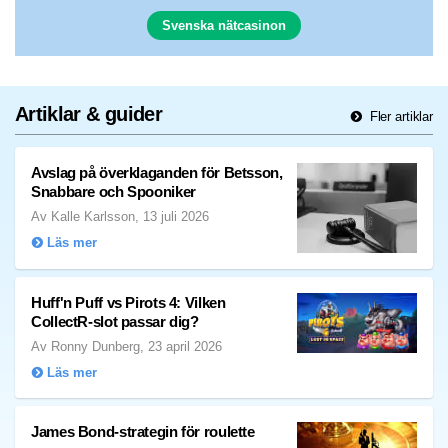
Svenska nätcasinon
Artiklar & guider
Fler artiklar
Avslag på överklaganden för Betsson,
Snabbare och Spooniker
Av Kalle Karlsson, 13 juli 2026
Läs mer
Huff'n Puff vs Pirots 4: Vilken
CollectR-slot passar dig?
Av Ronny Dunberg, 23 april 2026
Läs mer
James Bond-strategin för roulette