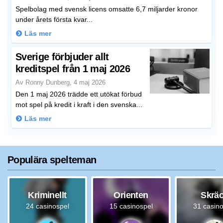
Spelbolag med svensk licens omsatte 6,7 miljarder kronor
under årets första kvar...
Läs mer
Sverige förbjuder allt
kreditspel från 1 maj 2026
Av Ronny Dunberg, 4 maj 2026
Den 1 maj 2026 trädde ett utökat förbud
mot spel på kredit i kraft i den svenska...
Läs mer
Populära spelteman
Kriminellt
Orienten
Skrä
24 casinospel
15 casinospel
31 casino