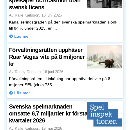
spelsajter och casinon utan
svensk licens
Av Kalle Karlsson, 18 juni 2026
Kanaliseringsgraden på den svenska spelmarknaden sjönk
till 84 % under 2025, enl...
Läs mer
Förvaltningsrätten upphäver
Roar Vegas vite på 8 miljoner
kr
Av Ronny Dunberg, 16 juni 2026
Förvaltningsrätten i Linköping har upphävt det vite på 8
miljoner SEK (cirka 735...
Läs mer
Svenska spelmarknaden
omsatte 6,7 miljarder kr första
kvartalet 2026
Av Kalle Karlsson, 19 maj 2026