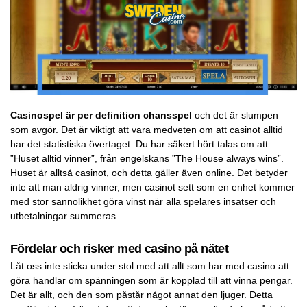
Casinospel är per definition chansspel
och det är slumpen
som avgör. Det är viktigt att vara medveten om att casinot alltid
har det statistiska övertaget. Du har säkert hört talas om att
”Huset alltid vinner”, från engelskans ”The House always wins”.
Huset är alltså casinot, och detta gäller även online. Det betyder
inte att man aldrig vinner, men casinot sett som en enhet kommer
med stor sannolikhet göra vinst när alla spelares insatser och
utbetalningar summeras.
Fördelar och risker med casino på nätet
Låt oss inte sticka under stol med att allt som har med casino att
göra handlar om spänningen som är kopplad till att vinna pengar.
Det är allt, och den som påstår något annat den ljuger. Detta