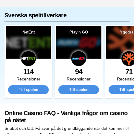
Svenska speltillverkare
NetEnt
Play'n GO
Yggdras
114
94
71
Recensioner
Recensioner
Recensi
Till spelen
Till spelen
Till spe
Online Casino FAQ - Vanliga frågor om casino
på nätet
Snabbt och lätt. Få svar på det grundläggande när det kommer till