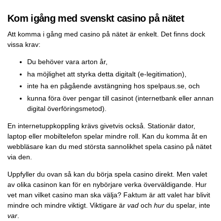
Kom igång med svenskt casino på nätet
Att komma i gång med casino på nätet är enkelt. Det finns dock
vissa krav:
Du behöver vara arton år,
ha möjlighet att styrka detta digitalt (e-legitimation),
inte ha en pågående avstängning hos spelpaus.se, och
kunna föra över pengar till casinot (internetbank eller annan
digital överföringsmetod).
En internetuppkoppling krävs givetvis också. Stationär dator,
laptop eller mobiltelefon spelar mindre roll. Kan du komma åt en
webbläsare kan du med största sannolikhet spela casino på nätet
via den.
Uppfyller du ovan så kan du börja spela casino direkt. Men valet
av olika casinon kan för en nybörjare verka överväldigande. Hur
vet man vilket casino man ska välja? Faktum är att valet har blivit
mindre och mindre viktigt. Viktigare är
vad
och
hur
du spelar, inte
var
.