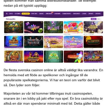
spelen kommer från samma distributionskanaler. Se exempel
nedan på ett typiskt upplägg:
De flesta svenska casinon online är alltså väldigt lika varandra: En
hemsida med ett flöde av spelikoner och ingångar till de
populäraste spelkategorierna. Vi har en teori om varför det blivit
så. Den lyder som följer.
Majoriteten av vår tid kommer tillbringas inuti casinospelen,
snarare än i en lobby på jakt efter nya spel. En bra casinolobby är
alltså en där man spenderar minimalt med tid. Detta gäller både