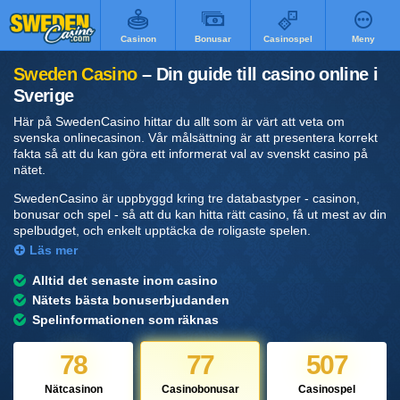
Casinon
Bonusar
Casinospel
Meny
Sweden Casino
Din guide till casino online i
Sverige
Här på SwedenCasino hittar du allt som är värt att veta om
svenska onlinecasinon. Vår målsättning är att presentera korrekt
fakta så att du kan göra ett informerat val av svenskt casino på
nätet.
SwedenCasino är uppbyggd kring tre databastyper - casinon,
bonusar och spel - så att du kan hitta rätt casino, få ut mest av din
spelbudget, och enkelt upptäcka de roligaste spelen.
Läs mer
Alltid det senaste inom casino
Nätets bästa bonuserbjudanden
Spelinformationen som räknas
78
77
507
Nätcasinon
Casinobonusar
Casinospel