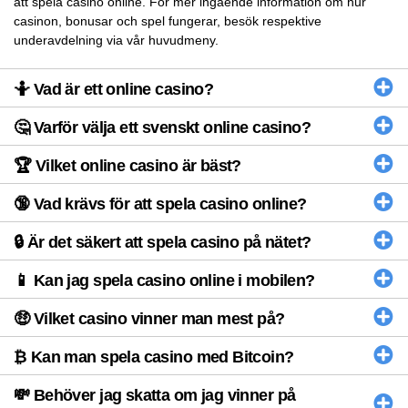
att spela casino online. För mer ingående information om hur
casinon, bonusar och spel fungerar, besök respektive
underavdelning via vår huvudmeny.
🤷 Vad är ett online casino?
🤔 Varför välja ett svenskt online casino?
🏆 Vilket online casino är bäst?
🔞 Vad krävs för att spela casino online?
🔒 Är det säkert att spela casino på nätet?
📱 Kan jag spela casino online i mobilen?
🤑 Vilket casino vinner man mest på?
₿ Kan man spela casino med Bitcoin?
💸 Behöver jag skatta om jag vinner på