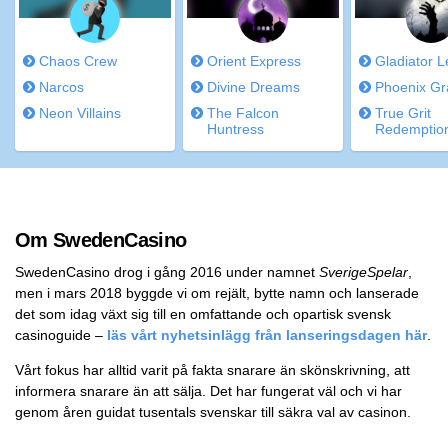
Chaos Crew
Orient Express
Gladiator 
Narcos
Divine Dreams
Phoenix Gr
Neon Villains
The Falcon
True Grit
Huntress
Redemptio
Om SwedenCasino
SwedenCasino drog i gång 2016 under namnet
SverigeSpelar
,
men i mars 2018 byggde vi om rejält, bytte namn och lanserade
det som idag växt sig till en omfattande och opartisk svensk
casinoguide –
läs vårt nyhetsinlägg från lanseringsdagen här
.
Vårt fokus har alltid varit på fakta snarare än skönskrivning, att
informera snarare än att sälja. Det har fungerat väl och vi har
genom åren guidat tusentals svenskar till säkra val av casinon.