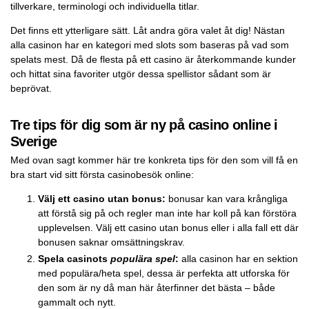
tillverkare, terminologi och individuella titlar.
Det finns ett ytterligare sätt. Låt andra göra valet åt dig! Nästan
alla casinon har en kategori med slots som baseras på vad som
spelats mest. Då de flesta på ett casino är återkommande kunder
och hittat sina favoriter utgör dessa spellistor sådant som är
beprövat.
Tre tips för dig som är ny på casino online i
Sverige
Med ovan sagt kommer här tre konkreta tips för den som vill få en
bra start vid sitt första casinobesök online:
Välj ett casino utan bonus:
bonusar kan vara krångliga
att förstå sig på och regler man inte har koll på kan förstöra
upplevelsen. Välj ett casino utan bonus eller i alla fall ett där
bonusen saknar omsättningskrav.
Spela casinots
populära spel
:
alla casinon har en sektion
med populära/heta spel, dessa är perfekta att utforska för
den som är ny då man här återfinner det bästa – både
gammalt och nytt.