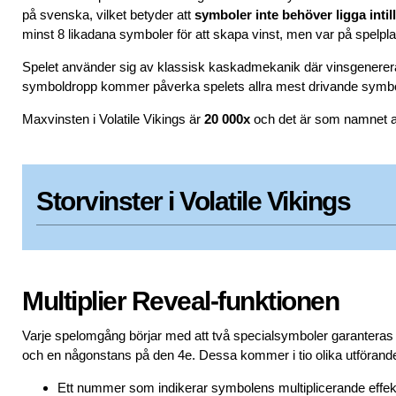
på svenska, vilket betyder att
symboler inte behöver ligga intil
minst 8 likadana symboler för att skapa vinst, men var på spelplan
Spelet använder sig av klassisk kaskadmekanik där vinsgenereran
symboldropp kommer påverka spelets allra mest drivande symbol:
Maxvinsten i Volatile Vikings är
20 000x
och det är som namnet a
Storvinster i Volatile Vikings
Multiplier Reveal-funktionen
Varje spelomgång börjar med att två specialsymboler garantera
och en någonstans på den 4e. Dessa kommer i tio olika utföran
Ett nummer som indikerar symbolens multiplicerande effekt 