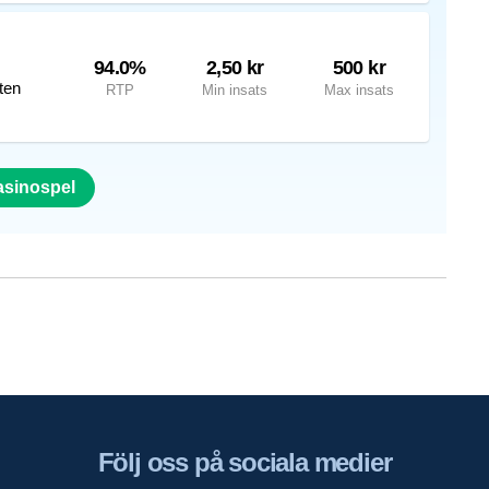
94.0%
2,50 kr
500 kr
pten
RTP
Min insats
Max insats
asinospel
Följ oss på sociala medier