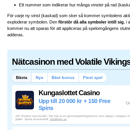
Ett nummer som indikerar hur många vinster på rad (kaska
För varje ny vinst (kaskad) som sker så kommer symbolens aktiv
exploderar symbolen. Den
förstör då alla symboler intill sig
, i
kommer nu att sparas för att appliceras på spelomgångens slutres
adderas.
Nätcasinon med Volatile Viking
Bästa
Nya
Bäst bonus
Flest spel
Kungaslottet Casino
Upp till 20 000 kr + 150 Free
Om
Spins
18+ Endast nya kunder. Det här är en genomspelningsbonus som släpps i etapper om 25 
gäller. Spela ansvarsfullt:
stödlinjen.se