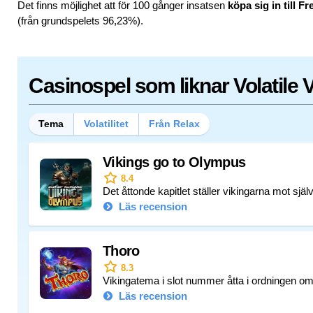
Det finns möjlighet att för 100 gånger insatsen
köpa sig in till 
(från grundspelets 96,23%).
Casinospel som liknar Volatile 
Tema
Volatilitet
Från Relax
Vikings go to Olympus
8.4
Det åttonde kapitlet ställer vikingarna mot sjä
Läs recension
Thoro
8.3
Vikingatema i slot nummer åtta i ordningen om
Läs recension