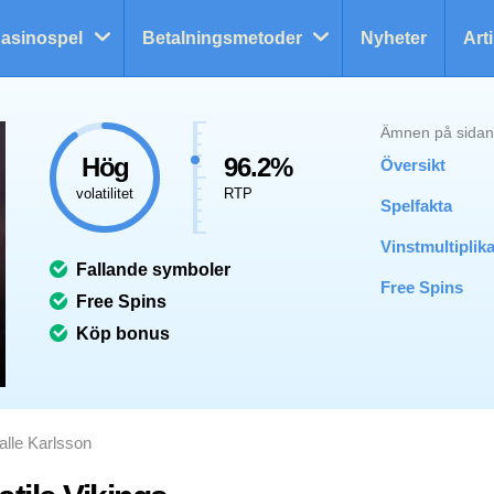
asinospel
Betalningsmetoder
Nyheter
Arti
Ämnen på sida
Hög
96.2%
Översikt
volatilitet
RTP
Spelfakta
Vinstmultiplik
Fallande symboler
Free Spins
Free Spins
Köp bonus
alle Karlsson