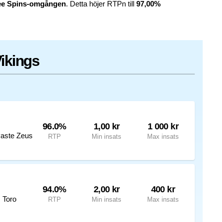
Free Spins-omgången
. Detta höjer RTPn till
97,00%
Vikings
96.0%
1,00 kr
1 000 kr
lvaste Zeus
RTP
Min insats
Max insats
94.0%
2,00 kr
400 kr
 Toro
RTP
Min insats
Max insats