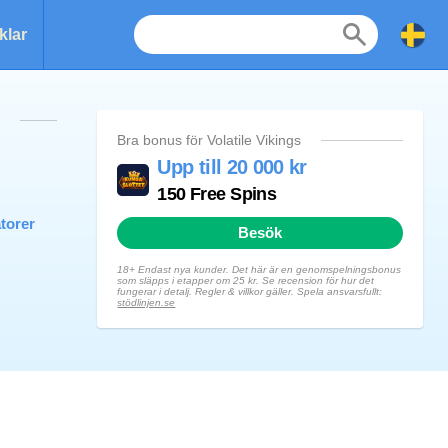
klar
n
Bra bonus för Volatile Vikings
Upp till 20 000 kr
150 Free Spins
atorer
Besök
18+ Endast nya kunder. Det här är en genomspelningsbonus
som släpps i etapper om 25 kr. Se recension för hur det
fungerar i detalj. Regler & villkor gäller. Spela ansvarsfullt:
stödlinjen.se