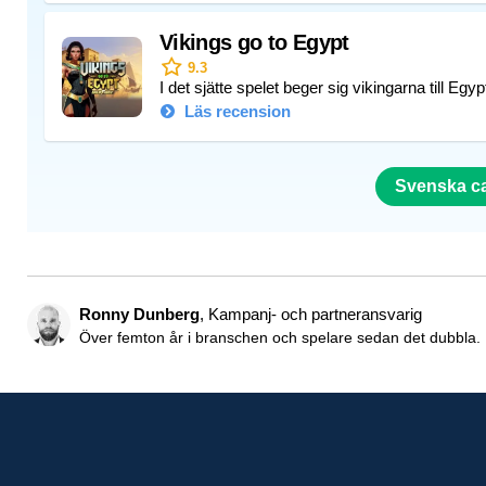
Vikings go to Egypt
9.3
I det sjätte spelet beger sig vikingarna till Egy
Läs recension
Svenska c
Ronny Dunberg
Kampanj- och partneransvarig
Över femton år i branschen och spelare sedan det dubbla.