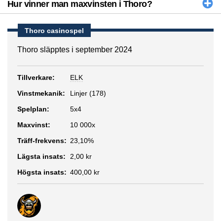
Hur vinner man maxvinsten i Thoro?
Thoro casinospel
Thoro släpptes i september 2024
Tillverkare:
ELK
Vinstmekanik:
Linjer (178)
Spelplan:
5x4
Maxvinst:
10 000x
Träff-frekvens:
23,10%
Lägsta insats:
2,00 kr
Högsta insats:
400,00 kr