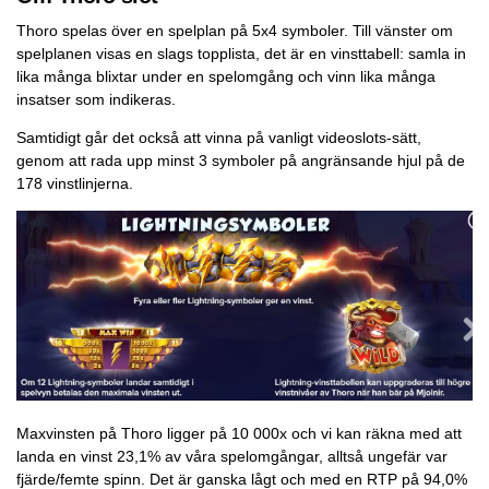
Thoro spelas över en spelplan på 5x4 symboler. Till vänster om
spelplanen visas en slags topplista, det är en vinsttabell: samla in
lika många blixtar under en spelomgång och vinn lika många
insatser som indikeras.
Samtidigt går det också att vinna på vanligt videoslots-sätt,
genom att rada upp minst 3 symboler på angränsande hjul på de
178 vinstlinjerna.
Maxvinsten på Thoro ligger på 10 000x och vi kan räkna med att
landa en vinst 23,1% av våra spelomgångar, alltså ungefär var
fjärde/femte spinn. Det är ganska lågt och med en RTP på 94,0%