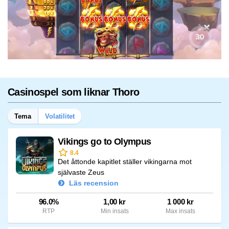
Casinospel som liknar Thoro
Tema
Volatilitet
Vikings go to Olympus
8.4
Det åttonde kapitlet ställer vikingarna mot
självaste Zeus
Läs recension
96.0%
1,00 kr
1 000 kr
RTP
Min insats
Max insats