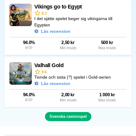
Vikings go to Egypt
9.3
I det sjätte spelet beger sig vikingarna till
Egypten
Läs recension
94.0%
2,50 kr
500 kr
RTP
Min insats
Max insats
Valhall Gold
9.6
Tionde och sista (?) spelet i Gold-serien
Läs recension
94.0%
2,00 kr
1 000 kr
RTP
Min insats
Max insats
Svenska casinospel