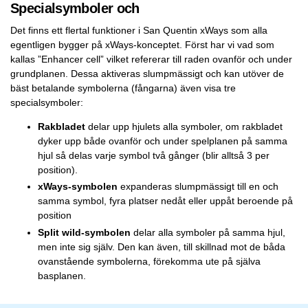
Specialsymboler och
Det finns ett flertal funktioner i San Quentin xWays som alla
egentligen bygger på xWays-konceptet. Först har vi vad som
kallas ”Enhancer cell” vilket refererar till raden ovanför och under
grundplanen. Dessa aktiveras slumpmässigt och kan utöver de
bäst betalande symbolerna (fångarna) även visa tre
specialsymboler:
Rakbladet
delar upp hjulets alla symboler, om rakbladet
dyker upp både ovanför och under spelplanen på samma
hjul så delas varje symbol två gånger (blir alltså 3 per
position).
xWays-symbolen
expanderas slumpmässigt till en och
samma symbol, fyra platser nedåt eller uppåt beroende på
position
Split wild-symbolen
delar alla symboler på samma hjul,
men inte sig själv. Den kan även, till skillnad mot de båda
ovanstående symbolerna, förekomma ute på själva
basplanen.