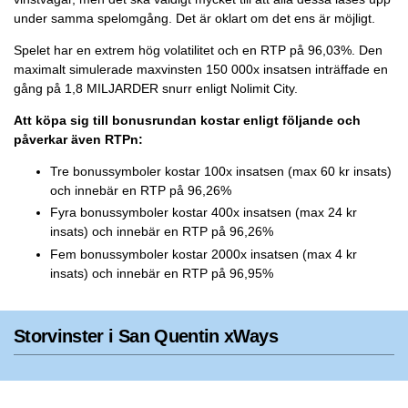
under samma spelomgång. Det är oklart om det ens är möjligt.
Spelet har en extrem hög volatilitet och en RTP på 96,03%. Den
maximalt simulerade maxvinsten 150 000x insatsen inträffade en
gång på 1,8 MILJARDER snurr enligt Nolimit City.
Att köpa sig till bonusrundan kostar enligt följande och
påverkar även RTPn:
Tre bonussymboler kostar 100x insatsen (max 60 kr insats)
och innebär en RTP på 96,26%
Fyra bonussymboler kostar 400x insatsen (max 24 kr
insats) och innebär en RTP på 96,26%
Fem bonussymboler kostar 2000x insatsen (max 4 kr
insats) och innebär en RTP på 96,95%
Storvinster i San Quentin xWays