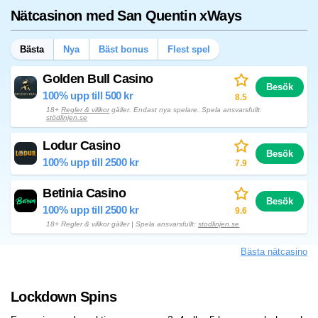
Nätcasinon med San Quentin xWays
Bästa
Nya
Bäst bonus
Flest spel
Golden Bull Casino
Besök
100% upp till 500 kr
8.5
18+
Regler & villkor
gäller. Endast nya spelare. Spela ansvarsfullt:
stödlinjen.se
Lodur Casino
Besök
100% upp till 2500 kr
7.9
Betinia Casino
Besök
100% upp till 2500 kr
9.6
18+ Regler & villkor gäller | Spela ansvarsfullt:
stodlinjen.se
Bästa nätcasino
Lockdown Spins