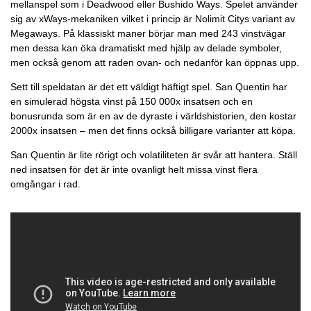
mellanspel som i Deadwood eller Bushido Ways. Spelet använder
sig av xWays-mekaniken vilket i princip är Nolimit Citys variant av
Megaways. På klassiskt maner börjar man med 243 vinstvägar
men dessa kan öka dramatiskt med hjälp av delade symboler,
men också genom att raden ovan- och nedanför kan öppnas upp.
Sett till speldatan är det ett väldigt häftigt spel. San Quentin har
en simulerad högsta vinst på 150 000x insatsen och en
bonusrunda som är en av de dyraste i världshistorien, den kostar
2000x insatsen – men det finns också billigare varianter att köpa.
San Quentin är lite rörigt och volatiliteten är svår att hantera. Ställ
ned insatsen för det är inte ovanligt helt missa vinst flera
omgångar i rad.