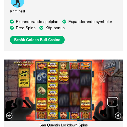
Kriminellt
Expanderande spelplan
Expanderande symboler
Free Spins
Köp bonus
Besök Golden Bull Casino
San Quentin Lockdown Spins