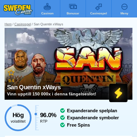
Casinon
Bonusar
Casinospel
Meny
Hem
Casinospel
San Quentin xWays
9.4
San Quentin xWays
Vinn upptill 150 000x i denna fängelseslot!
Expanderande spelplan
Hög
96.0%
Expanderande symboler
volatilitet
RTP
Free Spins