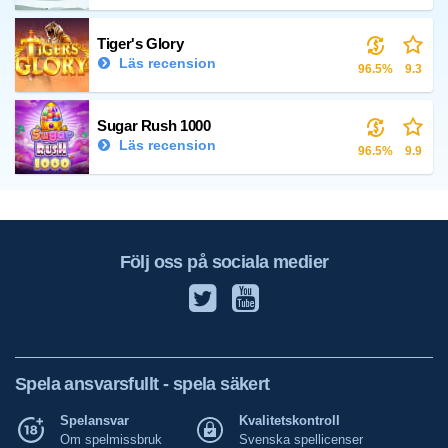
Tiger's Glory
Läs recension
96.5%
9.3
Sugar Rush 1000
Läs recension
96.5%
9.9
Följ oss på sociala medier
Spela ansvarsfullt - spela säkert
Spelansvar
Kvalitetskontroll
Om spelmissbruk
Svenska spellicenser