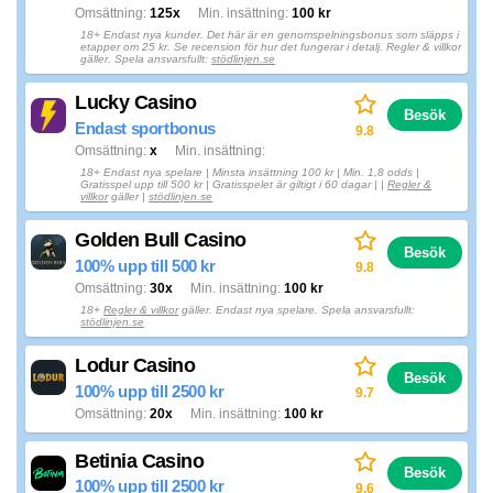
Omsättning
125x
Min. insättning
100 kr
18+ Endast nya kunder. Det här är en genomspelningsbonus som släpps i
etapper om 25 kr. Se recension för hur det fungerar i detalj. Regler & villkor
gäller. Spela ansvarsfullt:
stödlinjen.se
Lucky Casino
Besök
Endast sportbonus
9.8
Omsättning
x
Min. insättning
18+ Endast nya spelare | Minsta insättning 100 kr | Min. 1,8 odds |
Gratisspel upp till 500 kr | Gratisspelet är giltigt i 60 dagar | |
Regler &
villkor
gäller |
stödlinjen.se
Golden Bull Casino
Besök
100% upp till 500 kr
9.8
Omsättning
30x
Min. insättning
100 kr
18+
Regler & villkor
gäller. Endast nya spelare. Spela ansvarsfullt:
stödlinjen.se
Lodur Casino
Besök
100% upp till 2500 kr
9.7
Omsättning
20x
Min. insättning
100 kr
Betinia Casino
Besök
100% upp till 2500 kr
9.6