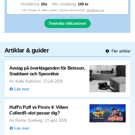
Omsättning
20x
Min. insättning
100 kr
18+ Regler & villkor gäller | Spela ansvarsfullt:
stodlinjen.se
Svenska nätcasinon
Artiklar & guider
Fler artiklar
Avslag på överklaganden för Betsson,
Snabbare och Spooniker
Av Kalle Karlsson, 13 juli 2026
Läs mer
Huff'n Puff vs Pirots 4: Vilken
CollectR-slot passar dig?
Av Ronny Dunberg, 23 april 2026
Läs mer