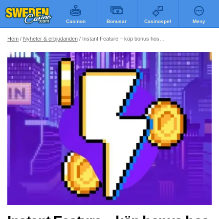
Casinon
Bonusar
Casinospel
Meny
Hem
Nyheter & erbjudanden
Instant Feature – köp bonus hos Pixelbet casino