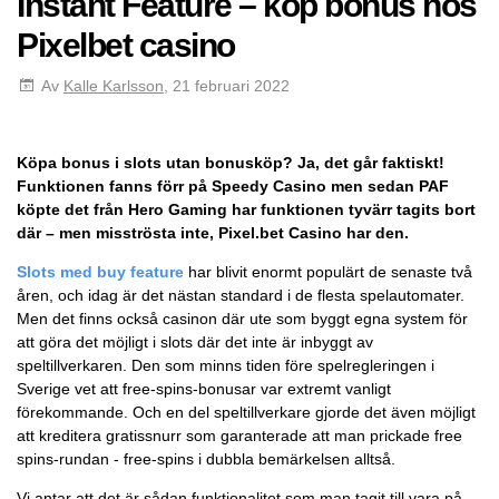
Instant Feature – köp bonus hos
Pixelbet casino
Av
Kalle Karlsson
, 21 februari 2022
Köpa bonus i slots utan bonusköp? Ja, det går faktiskt!
Funktionen fanns förr på Speedy Casino men sedan PAF
köpte det från Hero Gaming har funktionen tyvärr tagits bort
där – men misströsta inte, Pixel.bet Casino har den.
Slots med buy feature
har blivit enormt populärt de senaste två
åren, och idag är det nästan standard i de flesta spelautomater.
Men det finns också casinon där ute som byggt egna system för
att göra det möjligt i slots där det inte är inbyggt av
speltillverkaren. Den som minns tiden före spelregleringen i
Sverige vet att free-spins-bonusar var extremt vanligt
förekommande. Och en del speltillverkare gjorde det även möjligt
att kreditera gratissnurr som garanterade att man prickade free
spins-rundan - free-spins i dubbla bemärkelsen alltså.
Vi antar att det är sådan funktionalitet som man tagit till vara på