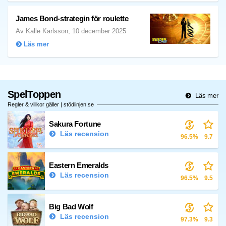
James Bond-strategin för roulette
Av Kalle Karlsson, 10 december 2025
Läs mer
SpelToppen
Läs mer
Regler & villkor gäller | stödlinjen.se
Sakura Fortune
Läs recension
96.5%
9.7
Eastern Emeralds
Läs recension
96.5%
9.5
Big Bad Wolf
Läs recension
97.3%
9.3