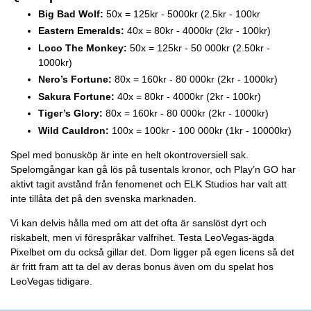
Big Bad Wolf:
50x = 125kr - 5000kr (2.5kr - 100kr
Eastern Emeralds:
40x = 80kr - 4000kr (2kr - 100kr)
Loco The Monkey:
50x = 125kr - 50 000kr (2.50kr -
1000kr)
Nero’s Fortune:
80x = 160kr - 80 000kr (2kr - 1000kr)
Sakura Fortune:
40x = 80kr - 4000kr (2kr - 100kr)
Tiger’s Glory:
80x = 160kr - 80 000kr (2kr - 1000kr)
Wild Cauldron:
100x = 100kr - 100 000kr (1kr - 10000kr)
Spel med bonusköp är inte en helt okontroversiell sak.
Spelomgångar kan gå lös på tusentals kronor, och Play’n GO har
aktivt tagit avstånd från fenomenet och ELK Studios har valt att
inte tillåta det på den svenska marknaden.
Vi kan delvis hålla med om att det ofta är sanslöst dyrt och
riskabelt, men vi förespråkar valfrihet. Testa LeoVegas-ägda
Pixelbet om du också gillar det. Dom ligger på egen licens så det
är fritt fram att ta del av deras bonus även om du spelat hos
LeoVegas tidigare.