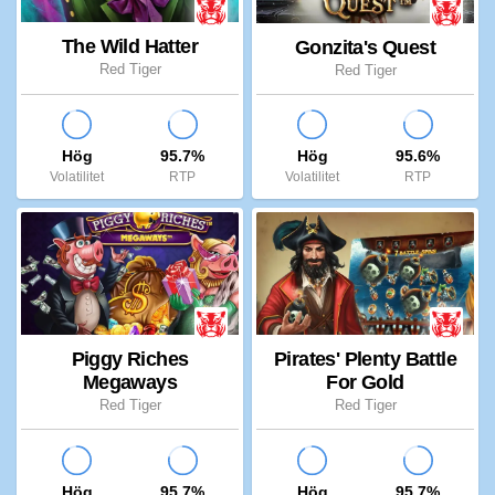
The Wild Hatter
Gonzita's Quest
Red Tiger
Red Tiger
Hög
95.7%
Hög
95.6%
Volatilitet
RTP
Volatilitet
RTP
Pirates' Plenty Battle
Piggy Riches
For Gold
Megaways
Red Tiger
Red Tiger
Hög
95.7%
Hög
95.7%