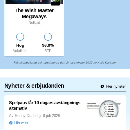
The Wish Master
Megaways
NetEnt
Hög
96.0%
Volatilitet
RTP
Faktakontrollerad och uppdaterad den 24 september 2025 av
Kalle Karlsson
Nyheter & erbjudanden
Fler nyheter
Spelpaus får 10-dagars avstängnings-
alternativ
Av Ronny Dunberg, 8 juli 2026
Läs mer