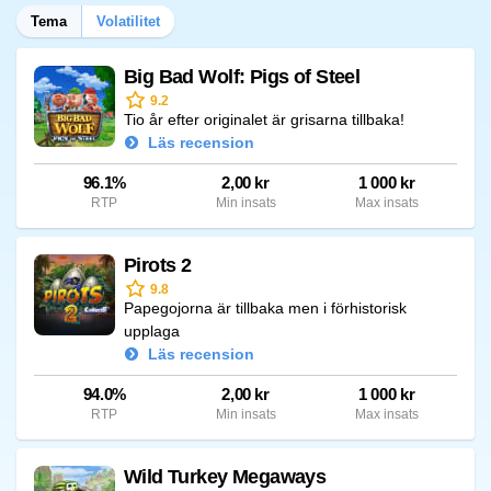
Tema
Volatilitet
Big Bad Wolf: Pigs of Steel
9.2
Tio år efter originalet är grisarna tillbaka!
Läs recension
96.1%
2,00 kr
1 000 kr
RTP
Min insats
Max insats
Pirots 2
9.8
Papegojorna är tillbaka men i förhistorisk
upplaga
Läs recension
94.0%
2,00 kr
1 000 kr
RTP
Min insats
Max insats
Wild Turkey Megaways