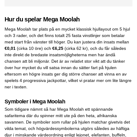
Hur du spelar Mega Moolah
Mega Moolah tar plats på en mycket klassisk hjullayout om 5 hjul
och 3 rader, och det finns totalt 25 fasta vinstlinjer som betalar
med start från vänster till höger. Du kan justera din insats mellan
€0,01
(cirka 10 öre) och
€6,25
(cirka 62 kr), och du får således
inte direkt de bredaste insatsmöjligheterna men har ändå
chansen att bli miljonär. Det är av relativt stor vikt att du tänker
över hur mycket du vill satsa innan du sätter fart på hjulen
eftersom en högre insats ger dig större chanser att vinna en av
spelets 4 progressiva jackpottar, vilket vi pratar mer om lite längre
ner i texten.
Symboler i Mega Moolah
Som tidigare nämnt så har Mega Moolah ett spännande
safaritema där du spinner mitt ute på den heta, afrikanska
savannen. De symboler som rullar på hjulen matchar givetvis det
vilda temat, och högvärdessymbolerna utgörs således av häftiga
djur i minskande värdeordning enligt lejonet, elefanten, buffeln,