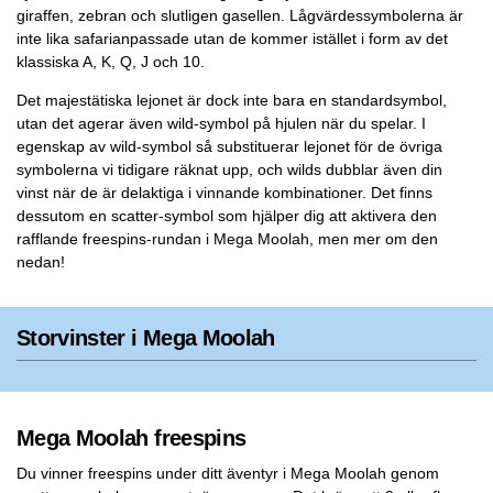
giraffen, zebran och slutligen gasellen. Lågvärdessymbolerna är
inte lika safarianpassade utan de kommer istället i form av det
klassiska A, K, Q, J och 10.
Det majestätiska lejonet är dock inte bara en standardsymbol,
utan det agerar även wild-symbol på hjulen när du spelar. I
egenskap av wild-symbol så substituerar lejonet för de övriga
symbolerna vi tidigare räknat upp, och wilds dubblar även din
vinst när de är delaktiga i vinnande kombinationer. Det finns
dessutom en scatter-symbol som hjälper dig att aktivera den
rafflande freespins-rundan i Mega Moolah, men mer om den
nedan!
Storvinster i Mega Moolah
Mega Moolah freespins
Du vinner freespins under ditt äventyr i Mega Moolah genom