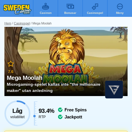
Casinon
Bonusar
Casinospel
Meny
Hem
Casinospel
Mega Moolah
7.6
Mega Moolah
Microgaming-spelet kallas inte "the millionaire
maker" utan anledning
Free Spins
Låg
93.4%
Jackpott
volatilitet
RTP