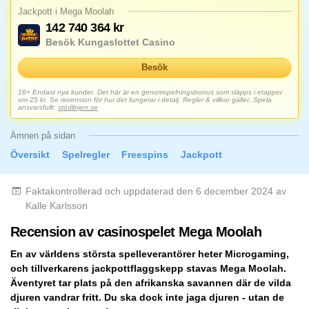
Jackpott i Mega Moolah
142 740 364 kr
Besök Kungaslottet Casino
Besök
18+ Endast nya kunder. Det här är en genomspelningsbonus som släpps i etapper
om 25 kr. Se recension för hur det fungerar i detalj. Regler & villkor gäller. Spela
ansvarsfullt:
stödlinjen.se
Ämnen på sidan
Översikt
Spelregler
Freespins
Jackpott
Faktakontrollerad och uppdaterad den 6 december 2024 av
Kalle Karlsson
Recension av casinospelet Mega Moolah
En av världens största spelleverantörer heter Microgaming,
och tillverkarens jackpottflaggskepp stavas Mega Moolah.
Äventyret tar plats på den afrikanska savannen där de vilda
djuren vandrar fritt. Du ska dock inte jaga djuren - utan de