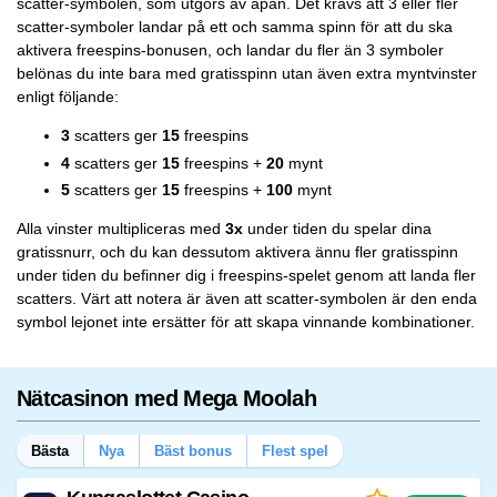
scatter-symbolen, som utgörs av apan. Det krävs att 3 eller fler
scatter-symboler landar på ett och samma spinn för att du ska
aktivera freespins-bonusen, och landar du fler än 3 symboler
belönas du inte bara med gratisspinn utan även extra myntvinster
enligt följande:
3
scatters ger
15
freespins
4
scatters ger
15
freespins +
20
mynt
5
scatters ger
15
freespins +
100
mynt
Alla vinster multipliceras med
3x
under tiden du spelar dina
gratissnurr, och du kan dessutom aktivera ännu fler gratisspinn
under tiden du befinner dig i freespins-spelet genom att landa fler
scatters. Värt att notera är även att scatter-symbolen är den enda
symbol lejonet inte ersätter för att skapa vinnande kombinationer.
Nätcasinon med Mega Moolah
Bästa
Nya
Bäst bonus
Flest spel