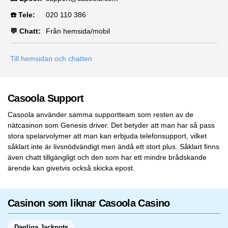
☎️ Tele:
020 110 386
💬 Chatt:
Från hemsida/mobil
Till hemsidan och chatten
Casoola Support
Casoola använder samma supportteam som resten av de
nätcasinon som Genesis driver. Det betyder att man har så pass
stora spelarvolymer att man kan erbjuda telefonsupport, vilket
såklart inte är livsnödvändigt men ändå ett stort plus. Såklart finns
även chatt tillgängligt och den som har ett mindre brådskande
ärende kan givetvis också skicka epost.
Casinon som liknar Casoola Casino
Dagliga Jackpots