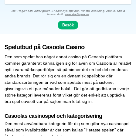
18+ Regler och villkor gäller. Endast nya spelare. Minsta insättning: 200 kr. Spela
Ansvarsfullt:
www.stodlinjen.se
Besök
Spelutbud på Casoola Casino
Den som spelat hos något annat casino på Genesis plattform
kommer garanterat känna igen sig för även om Casoola är relativt
nytt i varumärkesportföljen så påminner det en hel del om deras
andra brands. Det rör sig om en dynamisk spellobby där
standardsorteringen är vad som spelats mest på sistone,
gissningsvis ett par månader bakåt. Det gör att godbitarna i varje
större kategori levereras först vilket gör det enkelt att upptäcka
bra spel oavsett var på sajten man letat sig in.
Casoolas casinospel och kategorisering
Den mest användbara kategorin för dig som gillar nya casinospel
såväl som kvalitétstitlar är det som kallas ”Hetaste spelen” där