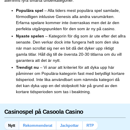
återfinns fyra smarta underkategorier:
Populära spel
– Alla tiders mest populära spel samlade,
förmodligen inklusive Genesis alla andra varumärken.
Erfarna spelare kommer inte överraskas men det är den
perfekta utgångspunkten för den som är ny på casino.
Nyaste spelen
– Kategorin för dig som är ute efter det allra
senaste. Den verkar dock inte fungera helt som den ska
när man scrollat sig ner en bit då det dyker upp riktigt
gamla titlar. Håll dig till de översta 20-30 titlarna om du vill
garantera att det är nytt.
Trendigt nu
– Vi anar att kriteriet för att dyka upp här
påminner om Populära-kategorin fast med betydligt kortare
tidsperiod. Inte lika användbart som nämnda kategori då
det kan dyka upp en del stolpskott här på grund av den
kortare tidsperioden som tas i beaktning.
Casinospel på Casoola Casino
Nytt
Rekommenderat
Jackpottar
RTP