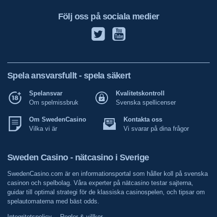
Följ oss på sociala medier
Spela ansvarsfullt - spela säkert
Spelansvar
Kvalitetskontroll
Om spelmissbruk
Svenska spellicenser
Om SwedenCasino
Kontakta oss
Vilka vi är
Vi svarar på dina frågor
Sweden Casino - nätcasino i Sverige
SwedenCasino.com är en informationsportal som håller koll på svenska
casinon och spelbolag. Våra experter på nätcasino testar sajterna,
guidar till optimal strategi för de klassiska casinospelen, och tipsar om
spelautomaterna med bäst odds.
Integritetspolicy
Regler & villkor