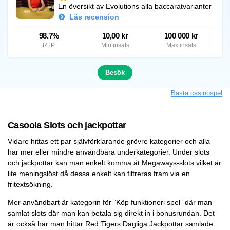
En översikt av Evolutions alla baccaratvarianter
Läs recension
98.7%
10,00 kr
100 000 kr
RTP
Min insats
Max insats
Besök
Bästa casinospel
Casoola Slots och jackpottar
Vidare hittas ett par självförklarande grövre kategorier och alla
har mer eller mindre användbara underkategorier. Under slots
och jackpottar kan man enkelt komma åt Megaways-slots vilket är
lite meningslöst då dessa enkelt kan filtreras fram via en
fritextsökning.
Mer användbart är kategorin för ”Köp funktioneri spel” där man
samlat slots där man kan betala sig direkt in i bonusrundan. Det
är också här man hittar Red Tigers Dagliga Jackpottar samlade.