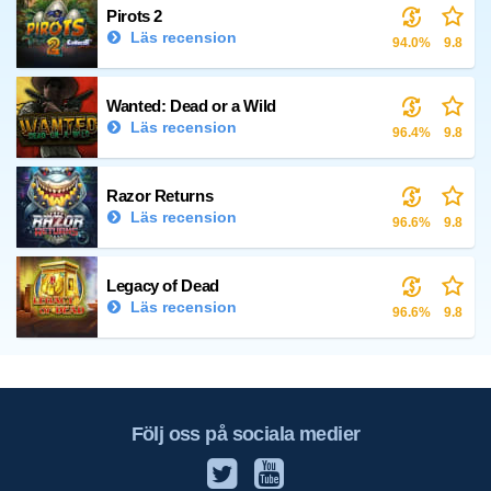
Pirots 2
Läs recension
94.0%
9.8
Wanted: Dead or a Wild
Läs recension
96.4%
9.8
Razor Returns
Läs recension
96.6%
9.8
Legacy of Dead
Läs recension
96.6%
9.8
Följ oss på sociala medier