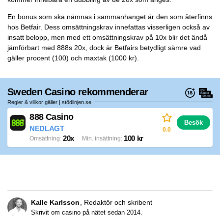
En bonus som ska nämnas i sammanhanget är den som återfinns
hos Betfair. Dess omsättningskrav innefattas visserligen också av
insatt belopp, men med ett omsättningskrav på 10x blir det ändå
jämförbart med 888s 20x, dock är Betfairs betydligt sämre vad
gäller procent (100) och maxtak (1000 kr).
Sweden Casino rekommenderar
Regler & villkor gäller | stödlinjen.se
888 Casino
Besök
NEDLAGT
0.0
20x
100 kr
Omsättning
Min. insättning
Kalle Karlsson
Redaktör och skribent
Skrivit om casino på nätet sedan 2014.