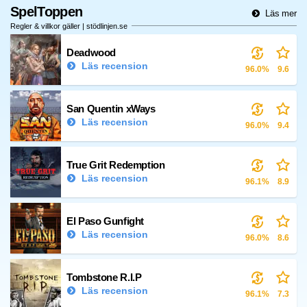
SpelToppen
Läs mer
Regler & villkor gäller | stödlinjen.se
Deadwood
Läs recension
96.0%
9.6
San Quentin xWays
Läs recension
96.0%
9.4
True Grit Redemption
Läs recension
96.1%
8.9
El Paso Gunfight
Läs recension
96.0%
8.6
Tombstone R.I.P
Läs recension
96.1%
7.3