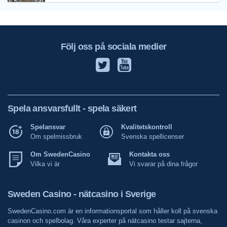
Följ oss på sociala medier
Spela ansvarsfullt - spela säkert
Spelansvar
Kvalitetskontroll
Om spelmissbruk
Svenska spellicenser
Om SwedenCasino
Kontakta oss
Vilka vi är
Vi svarar på dina frågor
Sweden Casino - nätcasino i Sverige
SwedenCasino.com är en informationsportal som håller koll på svenska
casinon och spelbolag. Våra experter på nätcasino testar sajterna,