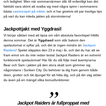
och ledighet. Men när sommarvärmen slår till ordentligt kan det
faktiskt vara skönt att svalka sig med några spinn i sommarens
bästa
casinospel på nätet
, och vi har givetvis ett par trevliga tips
på vart du kan inleda jakten på storvinsterna!
Jackpottjakt med Yggdrasil
Vi börjar såklart med att tipsa om vårt absoluta favoritspel hittills
denna sommar. Det är
Yggdrasil
som står bakom den
spelautomat vi syftar på, och det är ingen mindre än
Jackpot
Raiders
! Spelet släpptes den 23:e maj i år, och det du har att se
fram emot om du inte redan testat Jackpot Raiders är en extremt
funktionsrik spelautomat! Här får du slå följe med äventyrarna
Bear och Sam i jakten på den stora skatt som gömmer sig
någonstans i Sunken City. Du behöver ta dig fram genom både
öken, grottor och tät djungel för att hitta dig, och på din väg stöter
du även på en mängd olika bonusfunktioner.
Jackpot Raiders är fullproppat med