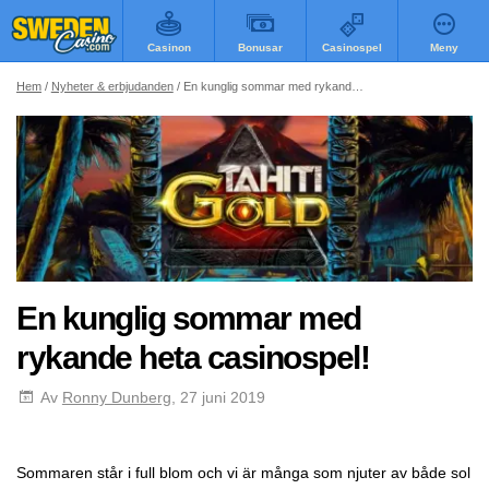
Casinon
Bonusar
Casinospel
Meny
Hem
Nyheter & erbjudanden
En kunglig sommar med rykande heta casinospel!
En kunglig sommar med
rykande heta casinospel!
Av
Ronny Dunberg
, 27 juni 2019
Sommaren står i full blom och vi är många som njuter av både sol