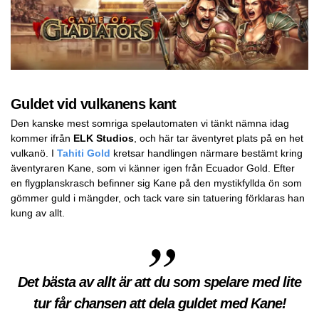
Guldet vid vulkanens kant
Den kanske mest somriga spelautomaten vi tänkt nämna idag
kommer ifrån
ELK Studios
, och här tar äventyret plats på en het
vulkanö. I
Tahiti Gold
kretsar handlingen närmare bestämt kring
äventyraren Kane, som vi känner igen från Ecuador Gold. Efter
en flygplanskrasch befinner sig Kane på den mystikfyllda ön som
gömmer guld i mängder, och tack vare sin tatuering förklaras han
kung av allt.
Det bästa av allt är att du som spelare med lite
tur får chansen att dela guldet med Kane!