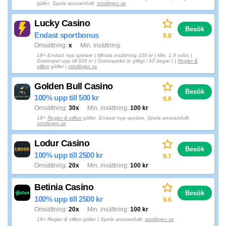
gäller. Spela ansvarsfullt:
stödlinjen.se
Lucky Casino
Besök
Endast sportbonus
9.8
Omsättning
x
Min. insättning
18+ Endast nya spelare | Minsta insättning 100 kr | Min. 1,8 odds |
Gratisspel upp till 500 kr | Gratisspelet är giltigt i 60 dagar | |
Regler &
villkor
gäller |
stödlinjen.se
Golden Bull Casino
Besök
100% upp till 500 kr
9.8
Omsättning
30x
Min. insättning
100 kr
18+
Regler & villkor
gäller. Endast nya spelare. Spela ansvarsfullt:
stödlinjen.se
Lodur Casino
Besök
100% upp till 2500 kr
9.7
Omsättning
20x
Min. insättning
100 kr
Betinia Casino
Besök
100% upp till 2500 kr
9.6
Omsättning
20x
Min. insättning
100 kr
18+ Regler & villkor gäller | Spela ansvarsfullt:
stodlinjen.se