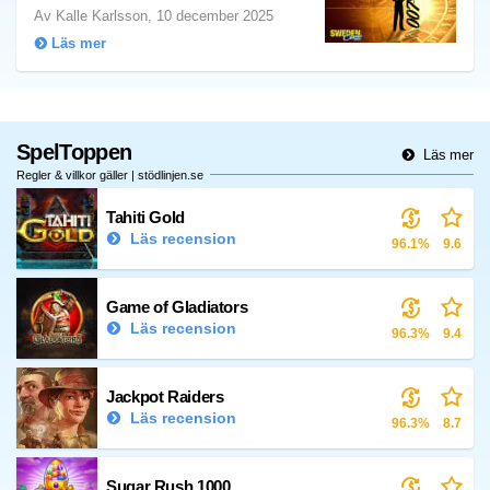
Av Kalle Karlsson, 10 december 2025
Läs mer
SpelToppen
Läs mer
Regler & villkor gäller | stödlinjen.se
Tahiti Gold
Läs recension
96.1%
9.6
Game of Gladiators
Läs recension
96.3%
9.4
Jackpot Raiders
Läs recension
96.3%
8.7
Sugar Rush 1000