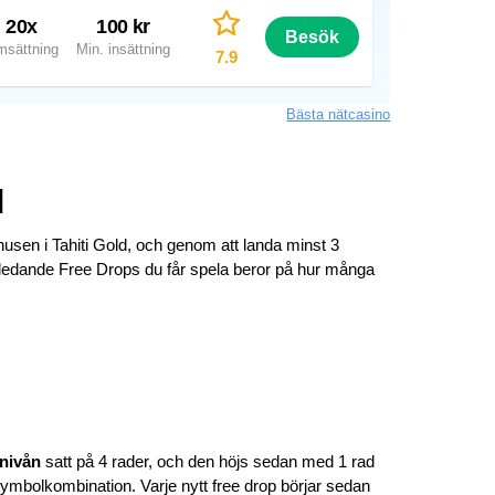
20x
100 kr
Besök
sättning
Min. insättning
7.9
Bästa nätcasino
d
usen i Tahiti Gold, och genom att landa minst 3
ledande Free Drops du får spela beror på hur många
nivån
satt på 4 rader, och den höjs sedan med 1 rad
symbolkombination. Varje nytt free drop börjar sedan