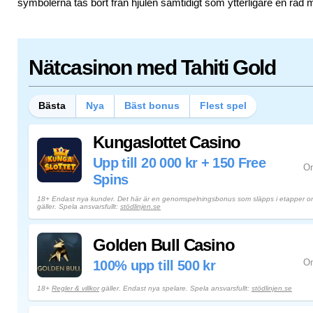
symbolerna tas bort från hjulen samtidigt som ytterligare en ra
Nätcasinon med Tahiti Gold
Bästa
Nya
Bäst bonus
Flest spel
Kungaslottet Casino
Upp till 20 000 kr + 150 Free
Om
Spins
18+ Endast nya kunder. Det här är en genomspelningsbonus som släpps i etapper om 25 
gäller. Spela ansvarsfullt:
stödlinjen.se
Golden Bull Casino
Om
100% upp till 500 kr
18+
Regler & villkor
gäller. Endast nya spelare. Spela ansvarsfullt:
stödlinjen.se