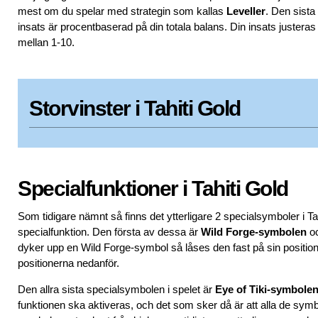
mest om du spelar med strategin som kallas
Leveller
. Den sista
insats är procentbaserad på din totala balans. Din insats justeras
mellan 1-10.
Storvinster i Tahiti Gold
Specialfunktioner i Tahiti Gold
Som tidigare nämnt så finns det ytterligare 2 specialsymboler i Ta
specialfunktion. Den första av dessa är
Wild Forge-symbolen
oc
dyker upp en Wild Forge-symbol så låses den fast på sin position
positionerna nedanför.
Den allra sista specialsymbolen i spelet är
Eye of Tiki-symbole
funktionen ska aktiveras, och det som sker då är att alla de symb