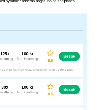
d med symboler adderas högst upp på spelplanen.
125x
100 kr
Besök
sättning
Min. insättning
9.8
kr. Se recension för hur det fungerar i detalj. Regler & villkor
30x
100 kr
Besök
sättning
Min. insättning
8.5