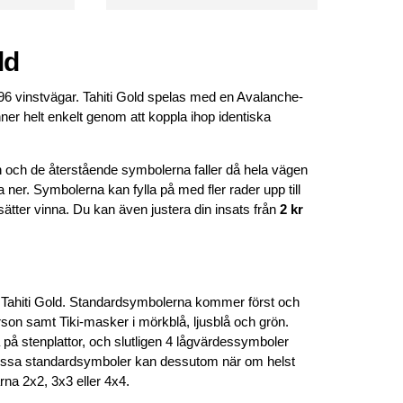
ld
4096 vinstvägar. Tahiti Gold spelas med en Avalanche-
ner helt enkelt genom att koppla ihop identiska
n och de återstående symbolerna faller då hela vägen
la ner. Symbolerna kan fylla på med fler rader upp till
sätter vinna. Du kan även justera din insats från
2 kr
 Tahiti Gold. Standardsymbolerna kommer först och
son samt Tiki-masker i mörkblå, ljusblå och grön.
å stenplattor, och slutligen 4 lågvärdessymboler
 dessa standardsymboler kan dessutom när om helst
rna 2x2, 3x3 eller 4x4.