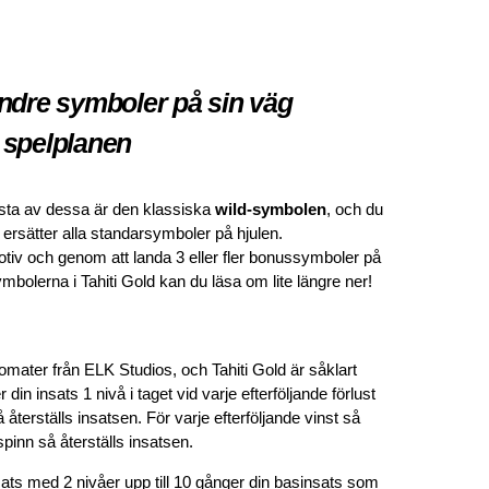
ndre symboler på sin väg
 spelplanen
rsta av dessa är den klassiska
wild-symbolen
, och du
 ersätter alla standarsymboler på hjulen.
motiv och genom att landa 3 eller fler bonussymboler på
olerna i Tahiti Gold kan du läsa om lite längre ner!
tomater från ELK Studios, och Tahiti Gold är såklart
 din insats 1 nivå i taget vid varje efterföljande förlust
återställs insatsen. För varje efterföljande vinst så
spinn så återställs insatsen.
nsats med 2 nivåer upp till 10 gånger din basinsats som