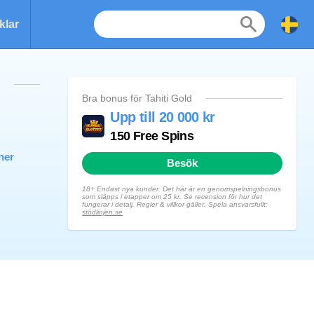
klar
n
Bra bonus för Tahiti Gold
Upp till 20 000 kr
150 Free Spins
ner
Besök
18+ Endast nya kunder. Det här är en genomspelningsbonus
som släpps i etapper om 25 kr. Se recension för hur det
fungerar i detalj. Regler & villkor gäller. Spela ansvarsfullt:
stödlinjen.se