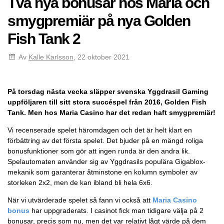
Två nya bonusar hos Maria och
smygpremiär på nya Golden
Fish Tank 2
Av
Kalle Karlsson
, 22 oktober 2021
På torsdag nästa vecka släpper svenska Yggdrasil Gaming
uppföljaren till sitt stora succéspel från 2016, Golden Fish
Tank. Men hos Maria Casino har det redan haft smygpremiär!
Vi recenserade spelet häromdagen och det är helt klart en
förbättring av det första spelet. Det bjuder på en mängd roliga
bonusfunktioner som gör att ingen runda är den andra lik.
Spelautomaten använder sig av Yggdrasils populära Gigablox-
mekanik som garanterar åtminstone en kolumn symboler av
storleken 2x2, men de kan ibland bli hela 6x6.
När vi utvärderade spelet så fann vi också att
Maria Casino
bonus
har uppgraderats. I casinot fick man tidigare välja på 2
bonusar, precis som nu, men det var relativt lågt värde på dem