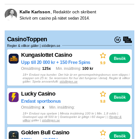
Kalle Karlsson
Redaktör och skribent
Skrivit om casino på nätet sedan 2014.
CasinoToppen
Regler & villkor gäller | stödlinjen.se
Kungaslottet Casino
Besök
Upp till 20 000 kr + 150 Free Spins
9.9
Omsättning
125x
Min. insättning
100 kr
18+ Endast nya kunder. Det här är en genomspelningsbonus som släpps i
etapper om 25 kr. Se recension för hur det fungerar i detalj. Regler & villkor
gäller. Spela ansvarsfullt:
stödlinjen.se
Lucky Casino
Besök
Endast sportbonus
9.8
Omsättning
x
Min. insättning
18+ Endast nya spelare | Minsta insättning 100 kr | Min. 1,8 odds |
Gratisspel upp till 500 kr | Gratisspelet är giltigt i 60 dagar | |
Regler &
villkor
gäller |
stödlinjen.se
Golden Bull Casino
Besök