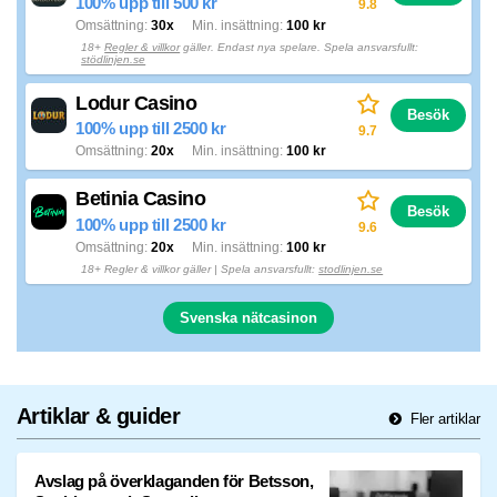
100% upp till 500 kr
9.8
Omsättning
30x
Min. insättning
100 kr
18+
Regler & villkor
gäller. Endast nya spelare. Spela ansvarsfullt:
stödlinjen.se
Lodur Casino
Besök
100% upp till 2500 kr
9.7
Omsättning
20x
Min. insättning
100 kr
Betinia Casino
Besök
100% upp till 2500 kr
9.6
Omsättning
20x
Min. insättning
100 kr
18+ Regler & villkor gäller | Spela ansvarsfullt:
stodlinjen.se
Svenska nätcasinon
Artiklar & guider
Fler artiklar
Avslag på överklaganden för Betsson,