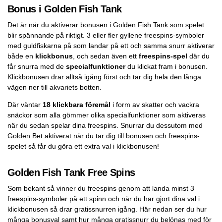
Bonus i Golden Fish Tank
Det är när du aktiverar bonusen i Golden Fish Tank som spelet
blir spännande på riktigt. 3 eller fler gyllene freespins-symboler
med guldfiskarna på som landar på ett och samma snurr aktiverar
både en
klickbonus
, och sedan även ett
freespins-spel
där du
får snurra med de
specialfunktioner
du klickat fram i bonusen.
Klickbonusen drar alltså igång först och tar dig hela den långa
vägen ner till akvariets botten.
Där väntar
18 klickbara föremål
i form av skatter och vackra
snäckor som alla gömmer olika specialfunktioner som aktiveras
när du sedan spelar dina freespins. Snurrar du dessutom med
Golden Bet aktiverat när du tar dig till bonusen och freespins-
spelet så får du göra ett extra val i klickbonusen!
Golden Fish Tank Free Spins
Som bekant så vinner du freespins genom att landa minst 3
freespins-symboler på ett spinn och när du har gjort dina val i
klickbonusen så drar gratissnurren igång. Här nedan ser du hur
många bonusval samt hur många gratissnurr du belönas med för