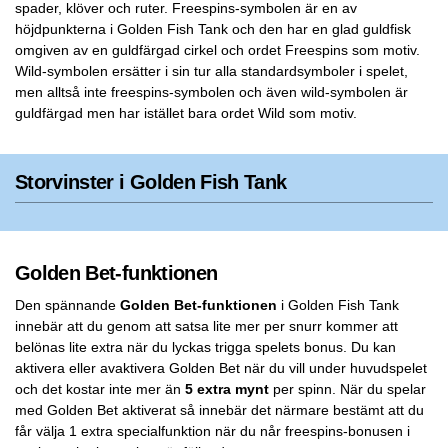
spader, klöver och ruter. Freespins-symbolen är en av
höjdpunkterna i Golden Fish Tank och den har en glad guldfisk
omgiven av en guldfärgad cirkel och ordet Freespins som motiv.
Wild-symbolen ersätter i sin tur alla standardsymboler i spelet,
men alltså inte freespins-symbolen och även wild-symbolen är
guldfärgad men har istället bara ordet Wild som motiv.
Storvinster i Golden Fish Tank
Golden Bet-funktionen
Den spännande
Golden Bet-funktionen
i Golden Fish Tank
innebär att du genom att satsa lite mer per snurr kommer att
belönas lite extra när du lyckas trigga spelets bonus. Du kan
aktivera eller avaktivera Golden Bet när du vill under huvudspelet
och det kostar inte mer än
5 extra mynt
per spinn. När du spelar
med Golden Bet aktiverat så innebär det närmare bestämt att du
får välja 1 extra specialfunktion när du når freespins-bonusen i