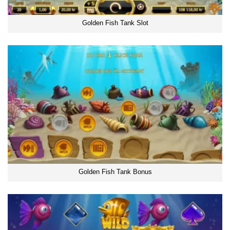
Golden Fish Tank Slot
Golden Fish Tank Bonus