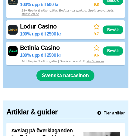
Besök
100% upp till 500 kr
9.8
18+
Regler & villkor
gäller. Endast nya spelare. Spela ansvarsfullt:
stödlinjen.se
Lodur Casino
Besök
100% upp till 2500 kr
9.7
Betinia Casino
Besök
100% upp till 2500 kr
9.6
18+ Regler & villkor gäller | Spela ansvarsfullt:
stodlinjen.se
Svenska nätcasinon
Artiklar & guider
Fler artiklar
Avslag på överklaganden