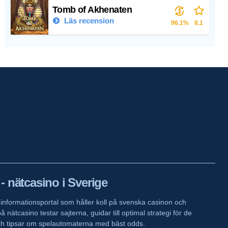
Tomb of Akhenaten
Läs recension
96.1%
8.1
 nätcasino i Sverige
nformationsportal som håller koll på svenska casinon och
 nätcasino testar sajterna, guidar till optimal strategi för de
ch tipsar om spelautomaterna med bäst odds.