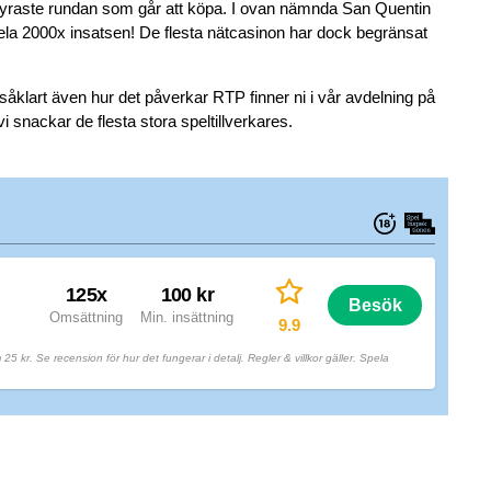
en dyraste rundan som går att köpa. I ovan nämnda San Quentin
 hela 2000x insatsen! De flesta nätcasinon har dock begränsat
såklart även hur det påverkar RTP finner ni i vår avdelning på
 vi snackar de flesta stora speltillverkares.
125x
100 kr
Besök
Omsättning
Min. insättning
9.9
r. Se recension för hur det fungerar i detalj. Regler & villkor gäller. Spela