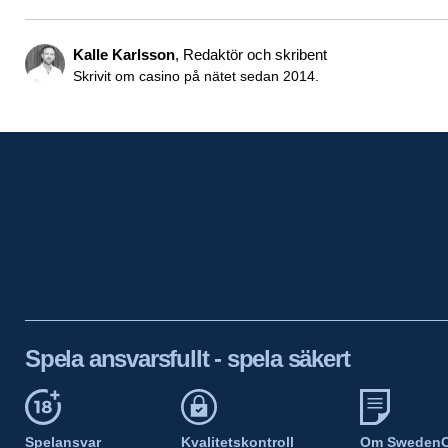
Kalle Karlsson
Redaktör och skribent
Skrivit om casino på nätet sedan 2014.
Spela ansvarsfullt - spela säkert
Spelansvar
Kvalitetskontroll
Om SwedenC