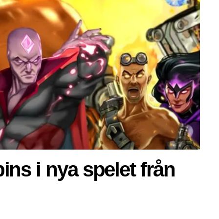
ins i nya spelet från