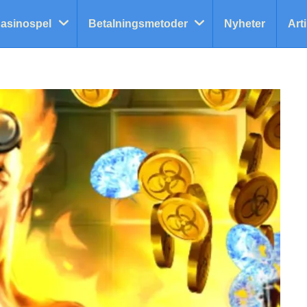
asinospel
Betalningsmetoder
Nyheter
Arti