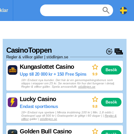
klar
CasinoToppen
Regler & villkor gäller | stödlinjen.se
Kungaslottet Casino
Besök
Upp till 20 000 kr + 150 Free Spins
9.9
18+ Endast nya kunder. Det här är en genomspelningsbonus som
släpps i etapper om 25 kr. Se recension för hur det fungerar i detalj.
Regler & villkor gäller. Spela ansvarsfullt:
stödlinjen.se
Lucky Casino
Besök
Endast sportbonus
9.8
18+ Endast nya spelare | Minsta insättning 100 kr | Min. 1,8 odds |
Gratisspel upp till 500 kr | Gratisspelet är giltigt i 60 dagar | |
Regler &
villkor
gäller |
stödlinjen.se
Golden Bull Casino