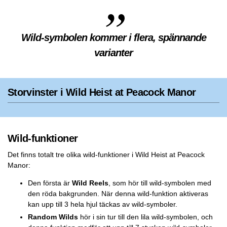
Wild-symbolen kommer i flera, spännande
varianter
Storvinster i Wild Heist at Peacock Manor
Wild-funktioner
Det finns totalt tre olika wild-funktioner i Wild Heist at Peacock
Manor:
Den första är
Wild Reels
, som hör till wild-symbolen med
den röda bakgrunden. När denna wild-funktion aktiveras
kan upp till 3 hela hjul täckas av wild-symboler.
Random Wilds
hör i sin tur till den lila wild-symbolen, och