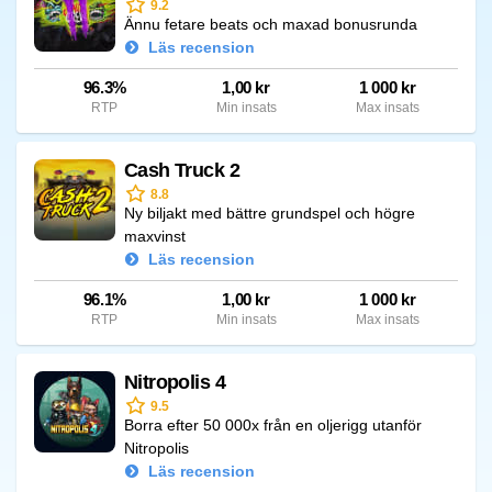
9.2
Ännu fetare beats och maxad bonusrunda
Läs recension
96.3%
1,00 kr
1 000 kr
RTP
Min insats
Max insats
Cash Truck 2
8.8
Ny biljakt med bättre grundspel och högre
maxvinst
Läs recension
96.1%
1,00 kr
1 000 kr
RTP
Min insats
Max insats
Nitropolis 4
9.5
Borra efter 50 000x från en oljerigg utanför
Nitropolis
Läs recension