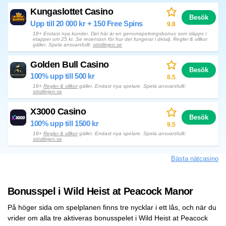
Kungaslottet Casino
Besök
Upp till 20 000 kr + 150 Free Spins
9.8
18+ Endast nya kunder. Det här är en genomspelningsbonus som släpps i
etapper om 25 kr. Se recension för hur det fungerar i detalj. Regler & villkor
gäller. Spela ansvarsfullt:
stödlinjen.se
Golden Bull Casino
Besök
100% upp till 500 kr
8.5
18+
Regler & villkor
gäller. Endast nya spelare. Spela ansvarsfullt:
stödlinjen.se
X3000 Casino
Besök
100% upp till 1500 kr
9.5
18+
Regler & villkor
gäller. Endast nya spelare. Spela ansvarsfullt:
stödlinjen.se
Bästa nätcasino
Bonusspel i Wild Heist at Peacock Manor
På höger sida om spelplanen finns tre nycklar i ett lås, och när du
vrider om alla tre aktiveras bonusspelet i Wild Heist at Peacock