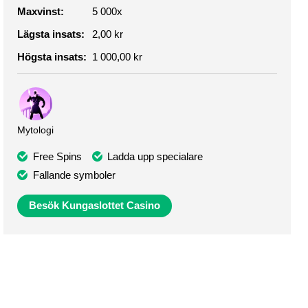
Maxvinst:
5 000x
Lägsta insats:
2,00 kr
Högsta insats:
1 000,00 kr
Mytologi
Free Spins
Ladda upp specialare
Fallande symboler
Besök Kungaslottet Casino