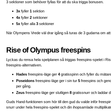
3 sektioner som behöver fyllas för att du ska trigga bonusen.
3x
fyller
1
sektion
4x
fyller
2
sektioner
5x
fyller alla
3
sektioner
När Olympens Vrede väl drar igång så turas de 3 gudarna om att a
Rise of Olympus freespins
Lyckas du rensa hela spelplanen så triggas freespins-spelet i Ris
freespins-alternativen.
Hades
freespins-läge ger
4
gratisspinn och fyller du mäta
Poseidons
freespins-läge ger i sin tur
5
freespins och gen
per gång.
Zeus
freespins-läge ger slutligen
8
gratissnurr och laddar 
Guds Hand-funktionen som hör till den gud du valde inför freespi
snurr under hela freespins-spelet och din ihopsamlade multiplikator