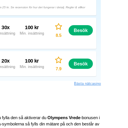
kr. Se recension för hur det fungerar i detalj. Regler & villkor
30x
100 kr
Besök
sättning
Min. insättning
8.5
20x
100 kr
Besök
sättning
Min. insättning
7.9
Bästa nätcasino
 fylla den så aktiverar du
Olympens Vrede
-bonusen i
-symbolerna så fylls din mätare på och den består av