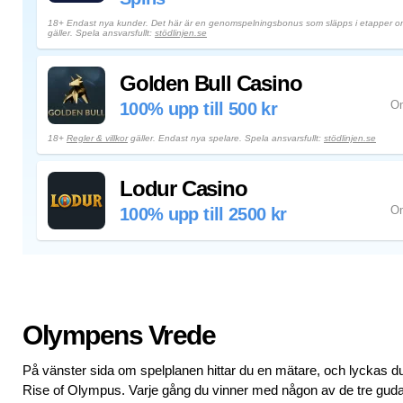
18+ Endast nya kunder. Det här är en genomspelningsbonus som släpps i etapper om 25 
gäller. Spela ansvarsfullt:
stödlinjen.se
Golden Bull Casino
Om
100% upp till 500 kr
18+
Regler & villkor
gäller. Endast nya spelare. Spela ansvarsfullt:
stödlinjen.se
Lodur Casino
Om
100% upp till 2500 kr
Olympens Vrede
På vänster sida om spelplanen hittar du en mätare, och lyckas du
Rise of Olympus. Varje gång du vinner med någon av de tre guda