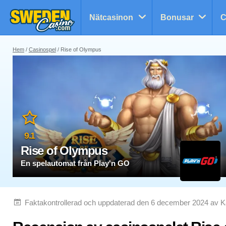
Nätcasinon
Bonusar
C
Hem
Casinospel
Rise of Olympus
9.1
Rise of Olympus
En spelautomat från Play'n GO
Faktakontrollerad och uppdaterad den 6 december 2024 av K