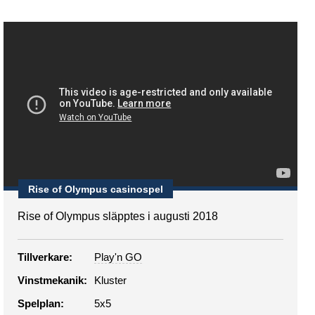
Rise of Olympus casinospel
Rise of Olympus släpptes i augusti 2018
Tillverkare:
Play'n GO
Vinstmekanik:
Kluster
Spelplan:
5x5