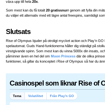
växa upp till hela
20x
.
Som mest kan du få totalt
20 gratissnurr
genom att fylla din mät
du väljer ett alternativ med ett lägre antal freespins, samtidigt so
Slutsats
Rise of Olympus bjuder på otroligt mycket action och Play’n GO 
spelautomat. Guds Hand-funktionerna håller dig ständigt på stolk
vinstgivande spinn. Som mest kan du vinna 5000x din insats, och d
påminner även en hel del om
Moon Princess
där de olika prinse
funktioner, så gillar du konceptet i Rise of Olympus så har du änn
Casinospel som liknar Rise of
Tema
Volatilitet
Från Play'n GO