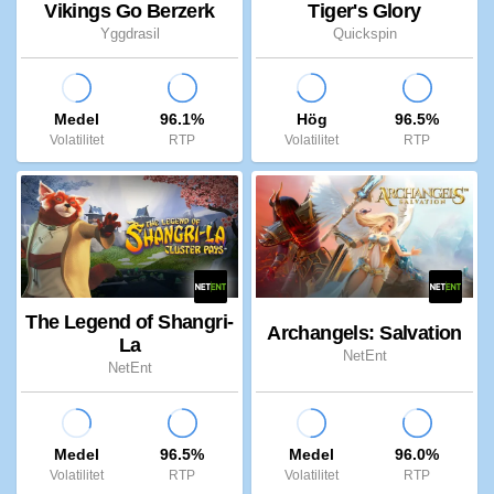
Tiger's Glory
Vikings Go Berzerk
Quickspin
Yggdrasil
Medel
96.1%
Hög
96.5%
Volatilitet
RTP
Volatilitet
RTP
The Legend of Shangri-
Archangels: Salvation
La
NetEnt
NetEnt
Medel
96.0%
Medel
96.5%
Volatilitet
RTP
Volatilitet
RTP