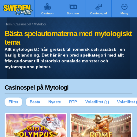
Casinon
Bonusar
Casinospel
Meny
Hem
Casinospel
Mytologi
Bästa spelautomaterna med mytologiskt
tema
Allt mytologiskt; från grekisk till romersk och asiatisk i en
härlig blandning. Det här är en bred spelkategori med allt
från gudomar till historiskt omtalade monster och
mytomspunna platser.
Casinospel på Mytologi
Filter
Bästa
Nyaste
RTP
Volatilitet (↑)
Volatilitet 