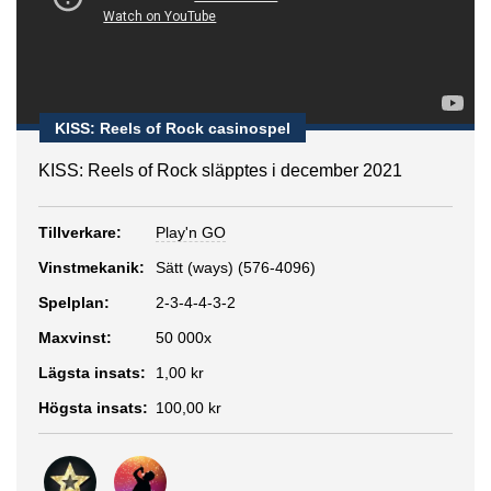
KISS: Reels of Rock casinospel
KISS: Reels of Rock släpptes i december 2021
Tillverkare:
Play'n GO
Vinstmekanik:
Sätt (ways) (576-4096)
Spelplan:
2-3-4-4-3-2
Maxvinst:
50 000x
Lägsta insats:
1,00 kr
Högsta insats:
100,00 kr