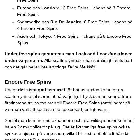
Free Spins
Europa och
London
: 12 Free Spins – chans på 3 Encore
Free Spins
Sydamerika och
Rio De Janeiro
: 8 Free Spins – chans på
4 Encore Free Spins
Asien och
Tokyo
: 4 Free Spins – chans på 5 Encore Free
Spins
Under free spins garanteras man Lock and Load-funktionen
under varje spinn.
Alla scattersymboler har samtidigt tagits bort
och det går heller inte att trigga
Drive Me Wild
.
Encore Free Spins
Under
det sista gratissnurret
för bonusrundan kommer en
scattersymbol placeras ut på varje hjul. Lyckas man snurra fram
åtminstone tre så tas man till Encore Free Spins (antal beror på
var man valt att spela sin bonuskonsert, enligt ovan).
Spelplanen kommer nu expandera och alla wildsymboler kommer
ha en 2x multiplikator på sig. Det är likt vanliga free spins också
synkade hjulpar på varje snurr, vilket blir extra effektfullt här då