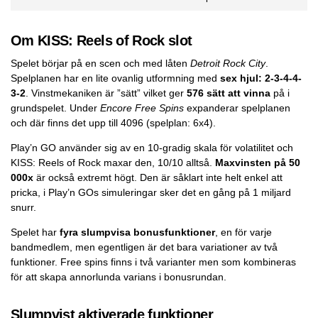
Om KISS: Reels of Rock slot
Spelet börjar på en scen och med låten
Detroit Rock City
.
Spelplanen har en lite ovanlig utformning med
sex hjul: 2-3-4-4-
3-2
. Vinstmekaniken är ”sätt” vilket ger
576 sätt att vinna
på i
grundspelet. Under
Encore Free Spins
expanderar spelplanen
och där finns det upp till 4096 (spelplan: 6x4).
Play’n GO använder sig av en 10-gradig skala för volatilitet och
KISS: Reels of Rock maxar den, 10/10 alltså.
Maxvinsten på 50
000x
är också extremt högt. Den är såklart inte helt enkel att
pricka, i Play’n GOs simuleringar sker det en gång på 1 miljard
snurr.
Spelet har
fyra slumpvisa bonusfunktioner
, en för varje
bandmedlem, men egentligen är det bara variationer av två
funktioner. Free spins finns i två varianter men som kombineras
för att skapa annorlunda varians i bonusrundan.
Slumpvist aktiverade funktioner