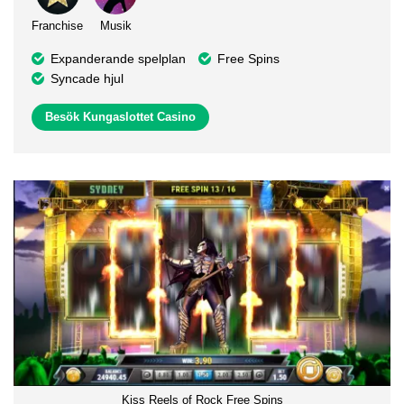
Franchise
Musik
Expanderande spelplan
Free Spins
Syncade hjul
Besök Kungaslottet Casino
Kiss Reels of Rock Free Spins