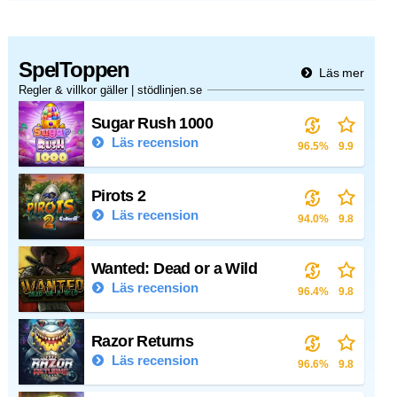
SpelToppen
Läs mer
Regler & villkor gäller | stödlinjen.se
Sugar Rush 1000
Läs recension
96.5%
9.9
Pirots 2
Läs recension
94.0%
9.8
Wanted: Dead or a Wild
Läs recension
96.4%
9.8
Razor Returns
Läs recension
96.6%
9.8