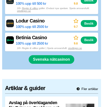
Besök
100% upp till 500 kr
9.8
18+
Regler & villkor
gäller. Endast nya spelare. Spela ansvarsfullt:
stödlinjen.se
Lodur Casino
Besök
100% upp till 2500 kr
9.7
Betinia Casino
Besök
100% upp till 2500 kr
9.6
18+ Regler & villkor gäller | Spela ansvarsfullt:
stodlinjen.se
Svenska nätcasinon
Artiklar & guider
Fler artiklar
Avslag på överklaganden