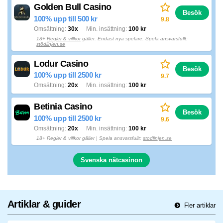
Golden Bull Casino
Besök
100% upp till 500 kr
9.8
Omsättning
30x
Min. insättning
100 kr
18+
Regler & villkor
gäller. Endast nya spelare. Spela ansvarsfullt:
stödlinjen.se
Lodur Casino
Besök
100% upp till 2500 kr
9.7
Omsättning
20x
Min. insättning
100 kr
Betinia Casino
Besök
100% upp till 2500 kr
9.6
Omsättning
20x
Min. insättning
100 kr
18+ Regler & villkor gäller | Spela ansvarsfullt:
stodlinjen.se
Svenska nätcasinon
Artiklar & guider
Fler artiklar