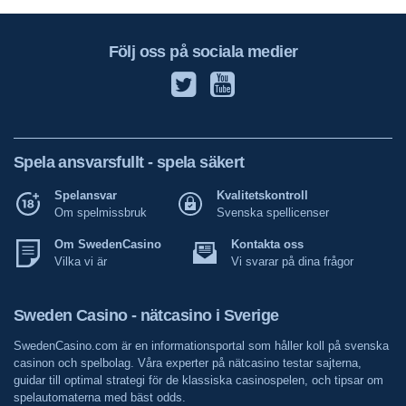
Följ oss på sociala medier
Spela ansvarsfullt - spela säkert
Spelansvar
Kvalitetskontroll
Om spelmissbruk
Svenska spellicenser
Om SwedenCasino
Kontakta oss
Vilka vi är
Vi svarar på dina frågor
Sweden Casino - nätcasino i Sverige
SwedenCasino.com är en informationsportal som håller koll på svenska
casinon och spelbolag. Våra experter på nätcasino testar sajterna,
guidar till optimal strategi för de klassiska casinospelen, och tipsar om
spelautomaterna med bäst odds.