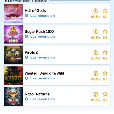
Regler & villkor gäller | stödlinjen.se
Hall of Gods
Läs recension
95.5%
8.4
Sugar Rush 1000
Läs recension
96.5%
9.9
Pirots 2
Läs recension
94.0%
9.8
Wanted: Dead or a Wild
Läs recension
96.4%
9.8
Razor Returns
Läs recension
96.6%
9.8