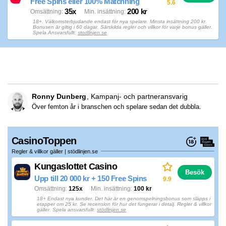
Free Spins eller 100% Matchning
5.6
35x
200 kr
Omsättning
Min. insättning
18+. Välkomsterbjudande endast för nya spelare. Minsta insättning 200 kr.
Bonusen är giltig i 60 dagar. Särskilda regler och villkor för varje bonus gäller.
Spela Ansvarsfullt:
stodlinjen.se
Ronny Dunberg
Kampanj- och partneransvarig
Över femton år i branschen och spelare sedan det dubbla.
CasinoToppen
Regler & villkor gäller | stödlinjen.se
Kungaslottet Casino
Besök
Upp till 20 000 kr + 150 Free Spins
9.9
Omsättning
125x
Min. insättning
100 kr
18+ Endast nya kunder. Det här är en genomspelningsbonus som släpps i
etapper om 25 kr. Se recension för hur det fungerar i detalj. Regler & villkor
gäller. Spela ansvarsfullt:
stödlinjen.se