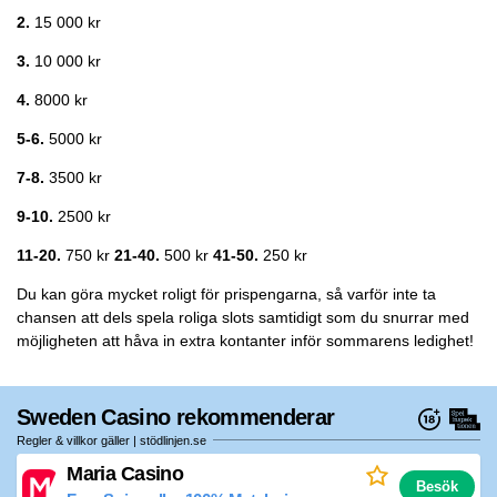
2.
15 000 kr
3.
10 000 kr
4.
8000 kr
5-6.
5000 kr
7-8.
3500 kr
9-10.
2500 kr
11-20.
750 kr
21-40.
500 kr
41-50.
250 kr
Du kan göra mycket roligt för prispengarna, så varför inte ta
chansen att dels spela roliga slots samtidigt som du snurrar med
möjligheten att håva in extra kontanter inför sommarens ledighet!
Sweden Casino rekommenderar
Regler & villkor gäller | stödlinjen.se
Maria Casino
Besök