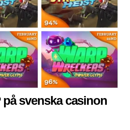
P på svenska casinon