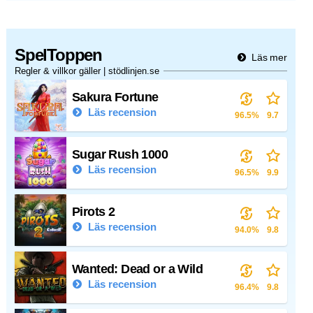
SpelToppen
Läs mer
Regler & villkor gäller | stödlinjen.se
Sakura Fortune
Läs recension
96.5%
9.7
Sugar Rush 1000
Läs recension
96.5%
9.9
Pirots 2
Läs recension
94.0%
9.8
Wanted: Dead or a Wild
Läs recension
96.4%
9.8