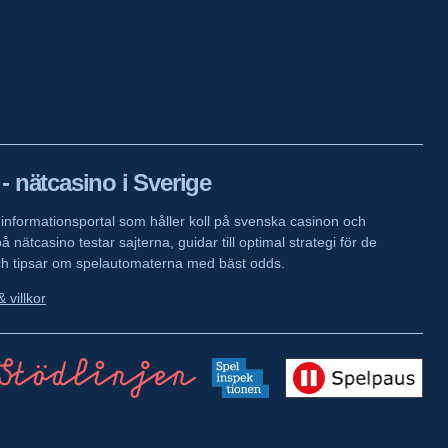
 nätcasino i Sverige
nformationsportal som håller koll på svenska casinon och
 nätcasino testar sajterna, guidar till optimal strategi för de
ch tipsar om spelautomaterna med bäst odds.
 villkor