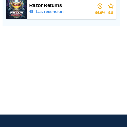
Razor Returns
Läs recension
96.6%
9.8