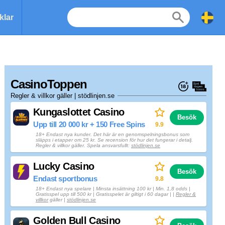
klar
CasinoToppen
Regler & villkor gäller | stödlinjen.se
Kungaslottet Casino
Besök
Upp till 20 000 kr + 150 Free Spins
9.9
18+ Endast nya kunder. Det här är en genomspelningsbonus som
släpps i etapper om 25 kr. Se recension för hur det fungerar i detalj.
Regler & villkor gäller. Spela ansvarsfullt:
stödlinjen.se
Lucky Casino
Besök
Endast sportbonus
9.8
18+ Endast nya spelare | Minsta insättning 100 kr | Min. 1,8 odds |
Gratisspel upp till 500 kr | Gratisspelet är giltigt i 60 dagar | |
Regler &
villkor
gäller |
stödlinjen.se
Golden Bull Casino