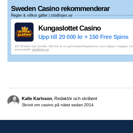
Sweden Casino rekommenderar
Regler & villkor gäller | stödlinjen.se
Kungaslottet Casino
Upp till 20 000 kr + 150 Free Spins
18+ Endast nya kunder. Det här är en genomspelningsbonus som släpps i etapper om 25 k
ansvarsfullt:
stödlinjen.se
Kalle Karlsson
Redaktör och skribent
Skrivit om casino på nätet sedan 2014.