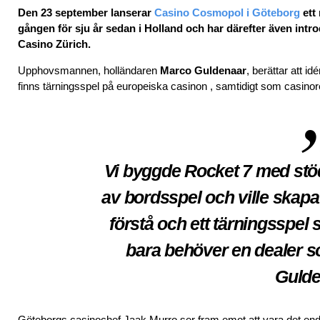
Den 23 september lanserar
Casino Cosmopol i Göteborg
ett 
gången för sju år sedan i Holland och har därefter även int
Casino Zürich.
Upphovsmannen, holländaren
Marco Guldenaar
, berättar att i
finns tärningsspel på europeiska casinon , samtidigt som casino
Vi byggde Rocket 7 med stöd
av bordsspel och ville skapa e
förstå och ett tärningsspel s
bara behöver en dealer s
Gulde
Göteborgs casinochef Jaak Murro ser fram emot att vara det enda