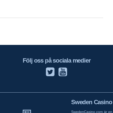
Följ oss på sociala medier
Sweden Casino -
SwedenCasino.com är en i