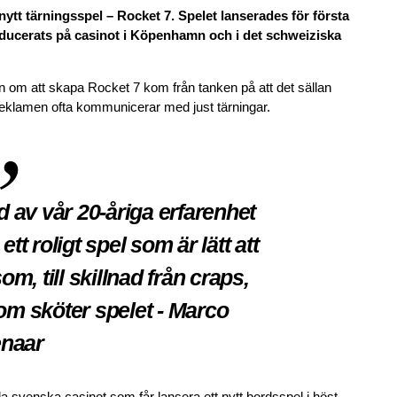
nytt tärningsspel – Rocket 7. Spelet lanserades för första
roducerats på casinot i Köpenhamn och i det schweiziska
dén om att skapa Rocket 7 kom från tanken på att det sällan
reklamen ofta kommunicerar med just tärningar.
 av vår 20-åriga erfarenhet
tt roligt spel som är lätt att
om, till skillnad från craps,
om sköter spelet - Marco
naar
 svenska casinot som får lansera ett nytt bordsspel i höst