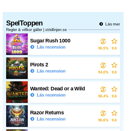
SpelToppen
Läs mer
Regler & villkor gäller | stödlinjen.se
Sugar Rush 1000
Läs recension
96.5%
9.9
Pirots 2
Läs recension
94.0%
9.8
Wanted: Dead or a Wild
Läs recension
96.4%
9.8
Razor Returns
Läs recension
96.6%
9.8