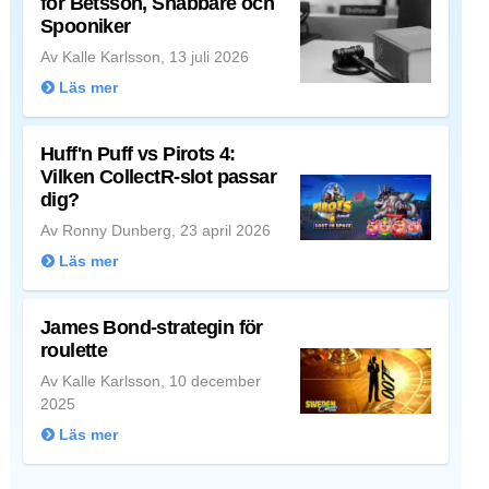
för Betsson, Snabbare och
Spooniker
Av Kalle Karlsson, 13 juli 2026
Läs mer
Huff'n Puff vs Pirots 4:
Vilken CollectR-slot passar
dig?
Av Ronny Dunberg, 23 april 2026
Läs mer
James Bond-strategin för
roulette
Av Kalle Karlsson, 10 december
2025
Läs mer