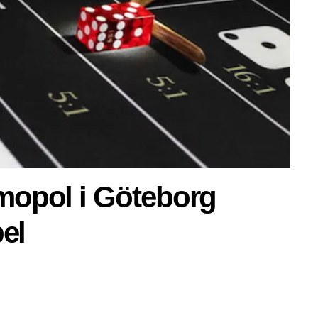
mopol i Göteborg
pel