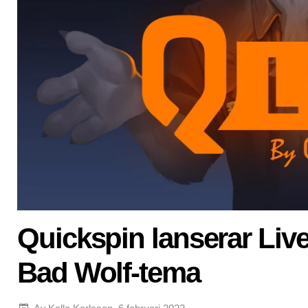
Quickspin lanserar Liv
Bad Wolf-tema