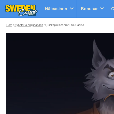
Nätcasinon
Bonusar
C
Hem
Nyheter & erbjudanden
Quickspin lanserar Live Casino-spel med Big Bad Wolf-tema