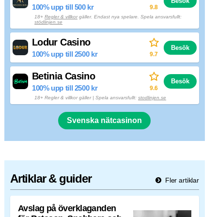
Besök
100% upp till 500 kr
9.8
18+
Regler & villkor
gäller. Endast nya spelare. Spela ansvarsfullt:
stödlinjen.se
Lodur Casino
Besök
100% upp till 2500 kr
9.7
Betinia Casino
Besök
100% upp till 2500 kr
9.6
18+ Regler & villkor gäller | Spela ansvarsfullt:
stodlinjen.se
Svenska nätcasinon
Artiklar & guider
Fler artiklar
Avslag på överklaganden