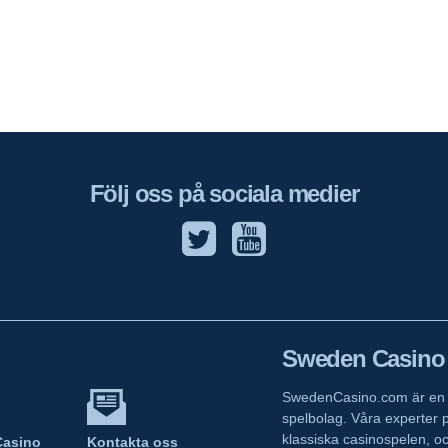
Följ oss på sociala medier
Sweden Casino -
SwedenCasino.com är en i
spelbolag. Våra experter på
klassiska casinospelen, o
asino
Kontakta oss