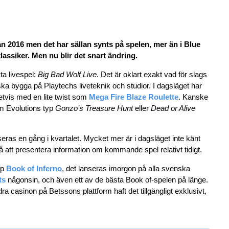
an 2016 men det har sällan synts på spelen, mer än i Blue
assiker. Men nu blir det snart ändring.
sta livespel:
Big Bad Wolf Live
. Det är oklart exakt vad för slags
ka bygga på Playtechs liveteknik och studior. I dagsläget har
etvis med en lite twist som
Mega Fire Blaze Roulette
. Kanske
som Evolutions typ
Gonzo’s Treasure Hunt
eller
Dead or Alive
anseras en gång i kvartalet. Mycket mer är i dagsläget inte känt
 att presentera information om kommande spel relativt tidigt.
pp
Book of Inferno
, det lanseras imorgon på alla svenska
ts
någonsin, och även ett av de bästa Book of-spelen på länge.
casinon på Betssons plattform haft det tillgängligt exklusivt,