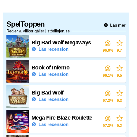
SpelToppen
Läs mer
Regler & villkor gäller | stödlinjen.se
Big Bad Wolf Megaways
Läs recension
96.0%
9.7
Book of Inferno
Läs recension
96.1%
9.5
Big Bad Wolf
Läs recension
97.3%
9.3
Mega Fire Blaze Roulette
Läs recension
97.3%
9.2