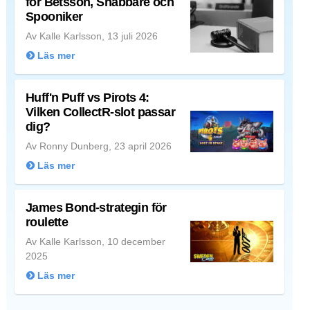
för Betsson, Snabbare och
Spooniker
Av Kalle Karlsson, 13 juli 2026
Läs mer
Huff'n Puff vs Pirots 4:
Vilken CollectR-slot passar
dig?
Av Ronny Dunberg, 23 april 2026
Läs mer
James Bond-strategin för
roulette
Av Kalle Karlsson, 10 december
2025
Läs mer