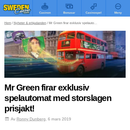
Casinon
Bonusar
Casinospel
Meny
Hem
Nyheter & erbjudanden
Mr Green firar exklusiv spelautomat med storslagen prisjakt!
Mr Green firar exklusiv
spelautomat med storslagen
prisjakt!
Av
Ronny Dunberg
, 6 mars 2019