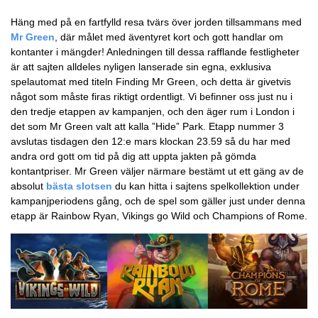
Häng med på en fartfylld resa tvärs över jorden tillsammans med
Mr Green
, där målet med äventyret kort och gott handlar om
kontanter i mängder! Anledningen till dessa rafflande festligheter
är att sajten alldeles nyligen lanserade sin egna, exklusiva
spelautomat med titeln Finding Mr Green, och detta är givetvis
något som måste firas riktigt ordentligt. Vi befinner oss just nu i
den tredje etappen av kampanjen, och den äger rum i London i
det som Mr Green valt att kalla ”Hide” Park. Etapp nummer 3
avslutas tisdagen den 12:e mars klockan 23.59 så du har med
andra ord gott om tid på dig att uppta jakten på gömda
kontantpriser. Mr Green väljer närmare bestämt ut ett gäng av de
absolut
bästa slotsen
du kan hitta i sajtens spelkollektion under
kampanjperiodens gång, och de spel som gäller just under denna
etapp är Rainbow Ryan, Vikings go Wild och Champions of Rome.