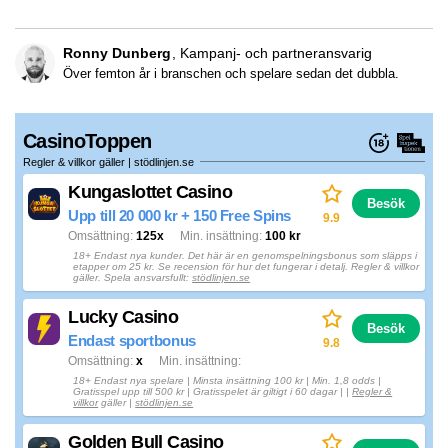
Ronny Dunberg
Kampanj- och partneransvarig
Över femton år i branschen och spelare sedan det dubbla.
CasinoToppen
Regler & villkor gäller | stödlinjen.se
Kungaslottet Casino
Besök
Upp till 20 000 kr + 150 Free Spins
9.9
Omsättning
125x
Min. insättning
100 kr
18+ Endast nya kunder. Det här är en genomspelningsbonus som släpps i
etapper om 25 kr. Se recension för hur det fungerar i detalj. Regler & villkor
gäller. Spela ansvarsfullt:
stödlinjen.se
Lucky Casino
Besök
Endast sportbonus
9.8
Omsättning
x
Min. insättning
18+ Endast nya spelare | Minsta insättning 100 kr | Min. 1,8 odds |
Gratisspel upp till 500 kr | Gratisspelet är giltigt i 60 dagar | |
Regler &
villkor
gäller |
stödlinjen.se
Golden Bull Casino