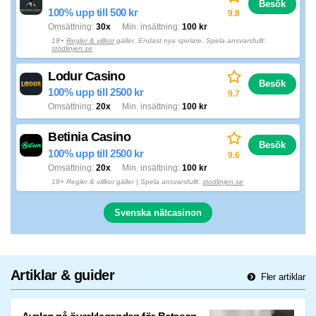
Besök
100% upp till 500 kr
9.8
Omsättning
30x
Min. insättning
100 kr
18+
Regler & villkor
gäller. Endast nya spelare. Spela ansvarsfullt:
stödlinjen.se
Lodur Casino
Besök
100% upp till 2500 kr
9.7
Omsättning
20x
Min. insättning
100 kr
Betinia Casino
Besök
100% upp till 2500 kr
9.6
Omsättning
20x
Min. insättning
100 kr
18+ Regler & villkor gäller | Spela ansvarsfullt:
stodlinjen.se
Svenska nätcasinon
Artiklar & guider
Fler artiklar