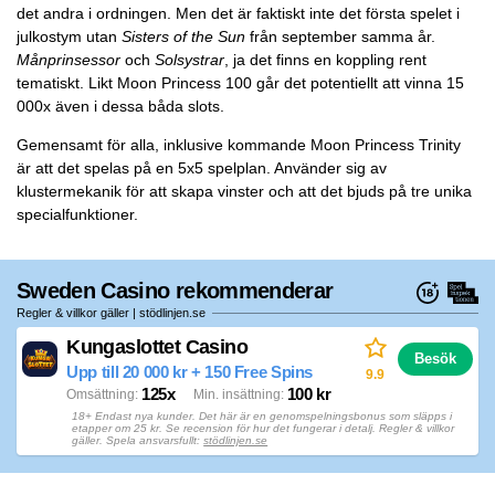
det andra i ordningen. Men det är faktiskt inte det första spelet i
julkostym utan
Sisters of the Sun
från september samma år.
Månprinsessor
och
Solsystrar
, ja det finns en koppling rent
tematiskt. Likt Moon Princess 100 går det potentiellt att vinna 15
000x även i dessa båda slots.
Gemensamt för alla, inklusive kommande Moon Princess Trinity
är att det spelas på en 5x5 spelplan. Använder sig av
klustermekanik för att skapa vinster och att det bjuds på tre unika
specialfunktioner.
Sweden Casino rekommenderar
Regler & villkor gäller | stödlinjen.se
Kungaslottet Casino
Besök
Upp till 20 000 kr + 150 Free Spins
9.9
125x
100 kr
Omsättning
Min. insättning
18+ Endast nya kunder. Det här är en genomspelningsbonus som släpps i
etapper om 25 kr. Se recension för hur det fungerar i detalj. Regler & villkor
gäller. Spela ansvarsfullt:
stödlinjen.se