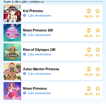
Regler & villkor gäller | stödlinjen.se
Koi Princess
Läs recension
96.2%
9.7
Moon Princess 100
Läs recension
96.2%
9.1
Rise of Olympus 100
Läs recension
96.2%
9.1
Aztec Warrior Princess
Läs recension
96.0%
8.8
Moon Princess
Läs recension
96.5%
8.8