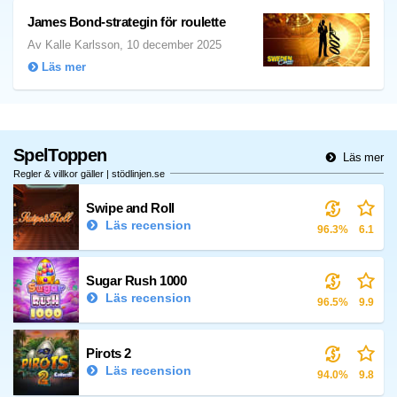
James Bond-strategin för roulette
Av Kalle Karlsson, 10 december 2025
Läs mer
SpelToppen
Läs mer
Regler & villkor gäller | stödlinjen.se
Swipe and Roll
Läs recension
96.3%
6.1
Sugar Rush 1000
Läs recension
96.5%
9.9
Pirots 2
Läs recension
94.0%
9.8