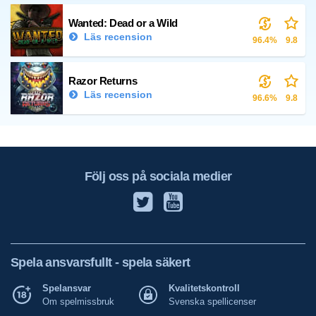
Wanted: Dead or a Wild
Läs recension
96.4%
9.8
Razor Returns
Läs recension
96.6%
9.8
Följ oss på sociala medier
Spela ansvarsfullt - spela säkert
Spelansvar
Kvalitetskontroll
Om spelmissbruk
Svenska spellicenser