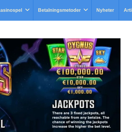
asinospel
Betalningsmetoder
Nyheter
Arti