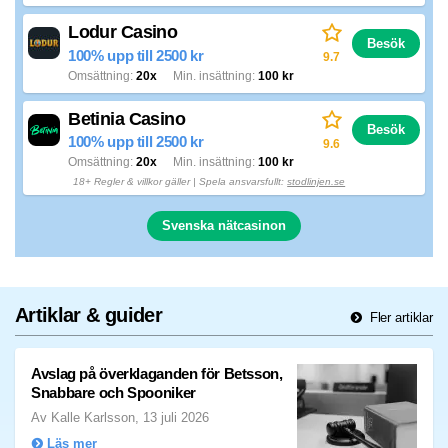
Lodur Casino
Besök
100% upp till 2500 kr
9.7
Omsättning
20x
Min. insättning
100 kr
Betinia Casino
Besök
100% upp till 2500 kr
9.6
Omsättning
20x
Min. insättning
100 kr
18+ Regler & villkor gäller | Spela ansvarsfullt:
stodlinjen.se
Svenska nätcasinon
Artiklar & guider
Fler artiklar
Avslag på överklaganden för Betsson,
Snabbare och Spooniker
Av Kalle Karlsson, 13 juli 2026
Läs mer