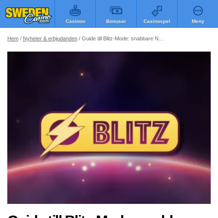
Casinon
Bonusar
Casinospel
Meny
Hem
Nyheter & erbjudanden
Guide till Blitz-Mode: snabbare NetEnt-slots och jackpottar