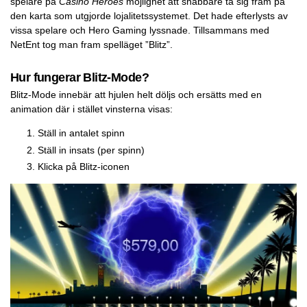
spelare på
Casino Heroes
möjlighet att snabbare ta sig fram på
den karta som utgjorde lojalitetssystemet. Det hade efterlysts av
vissa spelare och Hero Gaming lyssnade. Tillsammans med
NetEnt tog man fram spelläget ”Blitz”.
Hur fungerar Blitz-Mode?
Blitz-Mode innebär att hjulen helt döljs och ersätts med en
animation där i stället vinsterna visas:
Ställ in antalet spinn
Ställ in insats (per spinn)
Klicka på Blitz-iconen