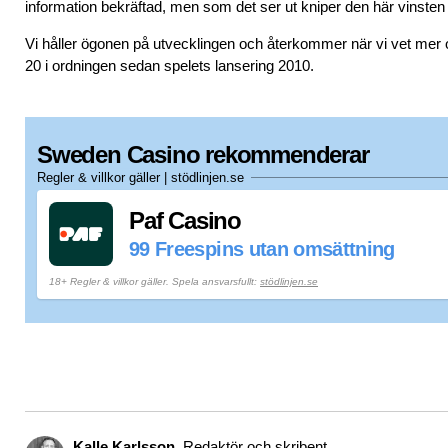
information bekräftad, men som det ser ut kniper den här vinsten t
Vi håller ögonen på utvecklingen och återkommer när vi vet mer 
20 i ordningen sedan spelets lansering 2010.
Sweden Casino rekommenderar
Regler & villkor gäller | stödlinjen.se
Paf Casino
99 Freespins utan omsättning
18+ Regler & villkor gäller. Spela ansvarsfullt:
stödlinjen.se
Kalle Karlsson
Redaktör och skribent