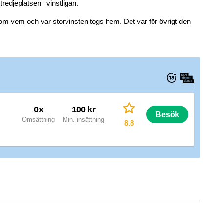
redjeplatsen i vinstligan.
om vem och var storvinsten togs hem. Det var för övrigt den
0x
100 kr
Besök
Omsättning
Min. insättning
8.8