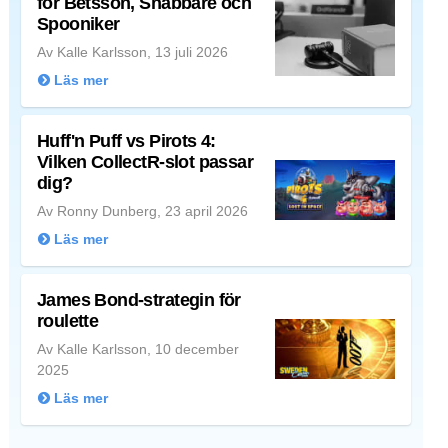
för Betsson, Snabbare och
Spooniker
Av Kalle Karlsson, 13 juli 2026
Läs mer
Huff'n Puff vs Pirots 4:
Vilken CollectR-slot passar
dig?
Av Ronny Dunberg, 23 april 2026
Läs mer
James Bond-strategin för
roulette
Av Kalle Karlsson, 10 december
2025
Läs mer