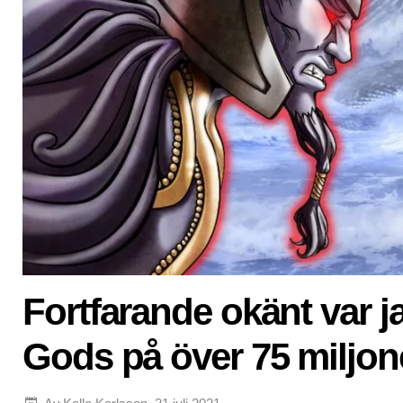
Fortfarande okänt var ja
Gods på över 75 miljon