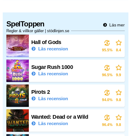
SpelToppen
Läs mer
Regler & villkor gäller | stödlinjen.se
Hall of Gods
Läs recension
95.5%
8.4
Sugar Rush 1000
Läs recension
96.5%
9.9
Pirots 2
Läs recension
94.0%
9.8
Wanted: Dead or a Wild
Läs recension
96.4%
9.8