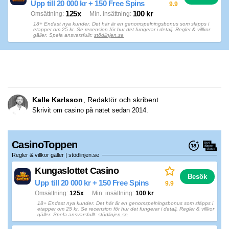
Upp till 20 000 kr + 150 Free Spins
9.9
125x
100 kr
Omsättning
Min. insättning
18+ Endast nya kunder. Det här är en genomspelningsbonus som släpps i
etapper om 25 kr. Se recension för hur det fungerar i detalj. Regler & villkor
gäller. Spela ansvarsfullt:
stödlinjen.se
Kalle Karlsson
Redaktör och skribent
Skrivit om casino på nätet sedan 2014.
CasinoToppen
Regler & villkor gäller | stödlinjen.se
Kungaslottet Casino
Besök
Upp till 20 000 kr + 150 Free Spins
9.9
Omsättning
125x
Min. insättning
100 kr
18+ Endast nya kunder. Det här är en genomspelningsbonus som släpps i
etapper om 25 kr. Se recension för hur det fungerar i detalj. Regler & villkor
gäller. Spela ansvarsfullt:
stödlinjen.se