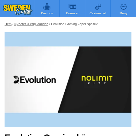
Casinon
Bonusar
Casinospel
Meny
Hem
Nyheter & erbjudanden
Evolution Gaming köper speltillverkaren Nolimit City