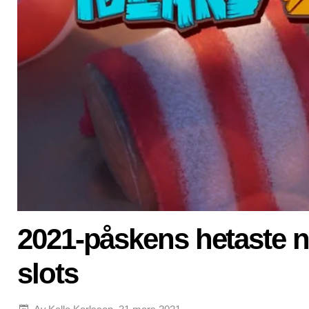
2021-påskens hetaste 
slots