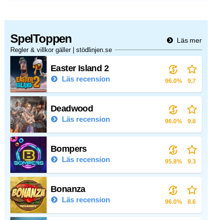
SpelToppen
Läs mer
Regler & villkor gäller | stödlinjen.se
Easter Island 2
Läs recension
96.0%
9.7
Deadwood
Läs recension
96.0%
9.6
Bompers
Läs recension
95.8%
9.3
Bonanza
Läs recension
96.0%
8.6