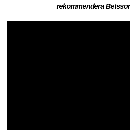
rekommendera Betssons