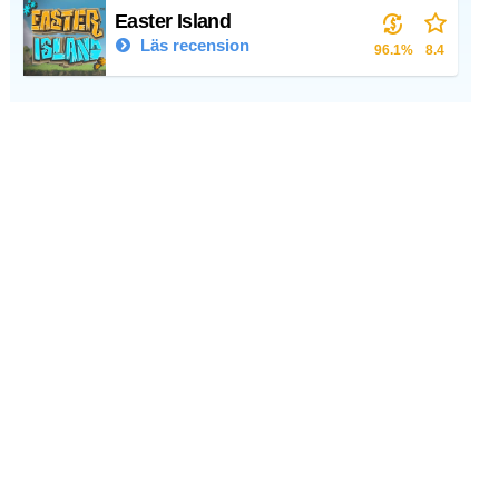
Easter Island
Läs recension
96.1%
8.4