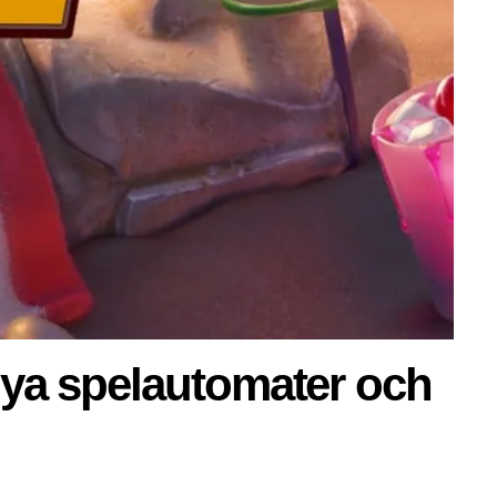
nya spelautomater och