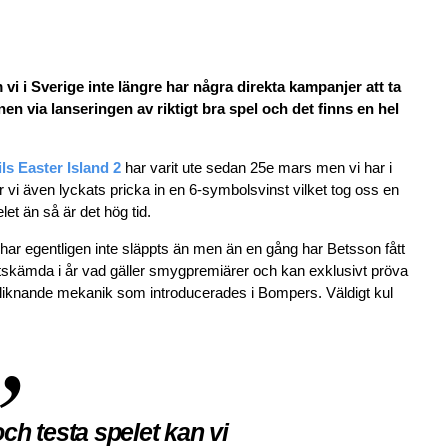
i i Sverige inte längre har några direkta kampanjer att ta
n via lanseringen av riktigt bra spel och det finns en hel
ls Easter Island 2
har varit ute sedan 25e mars men vi har i
r vi även lyckats pricka in en 6-symbolsvinst vilket tog oss en
et än så är det hög tid.
 har egentligen inte släppts än men än en gång har Betsson fått
rtskämda i år vad gäller smygpremiärer och kan exklusivt pröva
 på liknande mekanik som introducerades i Bompers. Väldigt kul
och testa spelet kan vi