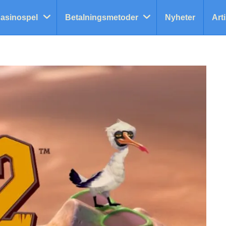
asinospel
Betalningsmetoder
Nyheter
Arti