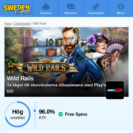
Casinon
Bonusar
Casinospel
Meny
Hem
Casinospel
Wild Rails
8.9
Wild Rails
Ta tåget till storvinsterna tillsammans med Play'n
GO
Hög
96.0%
Free Spins
volatilitet
RTP