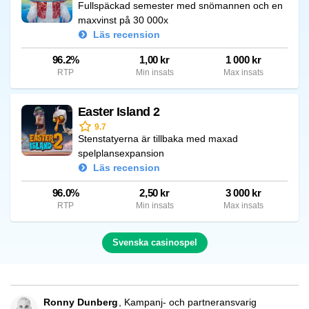
Fullspäckad semester med snömannen och en
maxvinst på 30 000x
Läs recension
96.2%
1,00 kr
1 000 kr
RTP
Min insats
Max insats
Easter Island 2
9.7
Stenstatyerna är tillbaka med maxad
spelplansexpansion
Läs recension
96.0%
2,50 kr
3 000 kr
RTP
Min insats
Max insats
Svenska casinospel
Ronny Dunberg
Kampanj- och partneransvarig