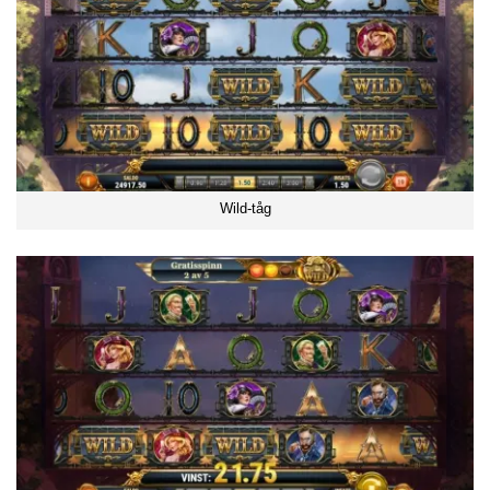
Wild-tåg