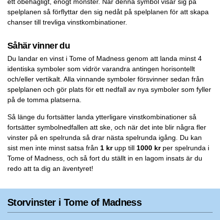
ett obehagligt, enögt monster. När denna symbol visar sig på
spelplanen så förflyttar den sig nedåt på spelplanen för att skapa
chanser till trevliga vinstkombinationer.
Såhär vinner du
Du landar en vinst i Tome of Madness genom att landa minst 4
identiska symboler som vidrör varandra antingen horisontellt
och/eller vertikalt. Alla vinnande symboler försvinner sedan från
spelplanen och gör plats för ett nedfall av nya symboler som fyller
på de tomma platserna.
Så länge du fortsätter landa ytterligare vinstkombinationer så
fortsätter symbolnedfallen att ske, och när det inte blir några fler
vinster på en spelrunda så drar nästa spelrunda igång. Du kan
sist men inte minst satsa från
1 kr
upp till
1000 kr
per spelrunda i
Tome of Madness, och så fort du ställt in en lagom insats är du
redo att ta dig an äventyret!
Storvinster i Tome of Madness