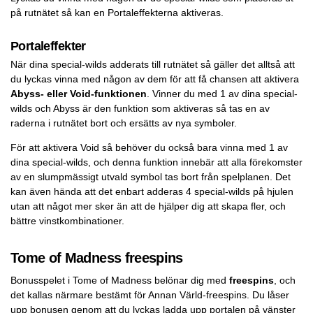
på rutnätet så kan en Portaleffekterna aktiveras.
Portaleffekter
När dina special-wilds adderats till rutnätet så gäller det alltså att
du lyckas vinna med någon av dem för att få chansen att aktivera
Abyss- eller Void-funktionen
. Vinner du med 1 av dina special-
wilds och Abyss är den funktion som aktiveras så tas en av
raderna i rutnätet bort och ersätts av nya symboler.
För att aktivera Void så behöver du också bara vinna med 1 av
dina special-wilds, och denna funktion innebär att alla förekomster
av en slumpmässigt utvald symbol tas bort från spelplanen. Det
kan även hända att det enbart adderas 4 special-wilds på hjulen
utan att något mer sker än att de hjälper dig att skapa fler, och
bättre vinstkombinationer.
Tome of Madness freespins
Bonusspelet i Tome of Madness belönar dig med
freespins
, och
det kallas närmare bestämt för Annan Värld-freespins. Du låser
upp bonusen genom att du lyckas ladda upp portalen på vänster