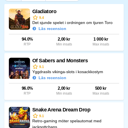
Gladiatoro
9.4
Det sjunde spelet i ordningen om tjuren Toro
Läs recension
94.0%
2,00 kr
1 000 kr
RTP
Min insats
Max insats
Of Sabers and Monsters
9.1
Yggdrasils vikinga-slots i kosackkostym
Läs recension
96.0%
2,00 kr
500 kr
RTP
Min insats
Max insats
Snake Arena Dream Drop
9.1
Retro-gaming möter spelautomat med
jackpottchans