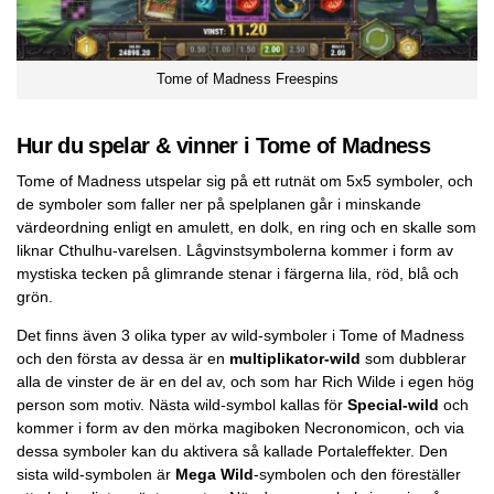
Tome of Madness Freespins
Hur du spelar & vinner i Tome of Madness
Tome of Madness utspelar sig på ett rutnät om 5x5 symboler, och
de symboler som faller ner på spelplanen går i minskande
värdeordning enligt en amulett, en dolk, en ring och en skalle som
liknar Cthulhu-varelsen. Lågvinstsymbolerna kommer i form av
mystiska tecken på glimrande stenar i färgerna lila, röd, blå och
grön.
Det finns även 3 olika typer av wild-symboler i Tome of Madness
och den första av dessa är en
multiplikator-wild
som dubblerar
alla de vinster de är en del av, och som har Rich Wilde i egen hög
person som motiv. Nästa wild-symbol kallas för
Special-wild
och
kommer i form av den mörka magiboken Necronomicon, och via
dessa symboler kan du aktivera så kallade Portaleffekter. Den
sista wild-symbolen är
Mega Wild
-symbolen och den föreställer