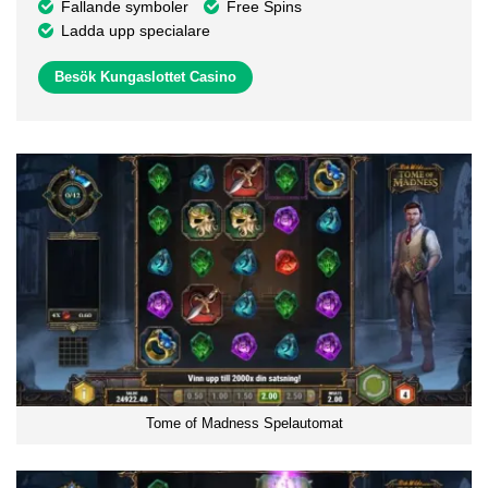
Fallande symboler
Free Spins
Ladda upp specialare
Besök Kungaslottet Casino
Tome of Madness Spelautomat