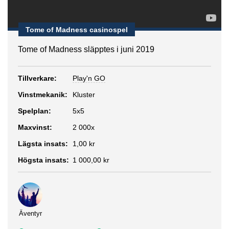
Tome of Madness casinospel
Tome of Madness släpptes i juni 2019
Tillverkare:
Play'n GO
Vinstmekanik:
Kluster
Spelplan:
5x5
Maxvinst:
2 000x
Lägsta insats:
1,00 kr
Högsta insats:
1 000,00 kr
Äventyr