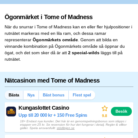
Ögonmärket i Tome of Madness
När du snurrar i Tome of Madness kan en eller fler hjulpositioner i
rutnätet markeras med en lila ram, och dessa ramar
representerar
Ögonmärkets område
. Genom att bilda en
vinnande kombination på Ögonmärkets område så öppnar du
ögat, och det som sker då är att
2 special-wilds
läggs till på
rutnätet.
Nätcasinon med Tome of Madness
Bästa
Nya
Bäst bonus
Flest spel
Kungaslottet Casino
Besök
Upp till 20 000 kr + 150 Free Spins
9.8
18+ Endast nya kunder. Det här är en genomspelningsbonus som släpps i
etapper om 25 kr. Se recension för hur det fungerar i detalj. Regler & villkor
gäller. Spela ansvarsfullt:
stödlinjen.se