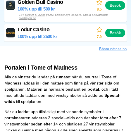
Golden Bull Casino
Besök
100% upp till 500 kr
8.5
18+
Regler & villkor
gäller. Endast nya spelare. Spela ansvarsfullt:
stödlinjen.se
Lodur Casino
Besök
100% upp till 2500 kr
7.9
Bästa nätcasino
Portalen i Tome of Madness
Alla de vinster du landar på rutnätet när du snurrar i Tome of
Madness laddas in i den mätare som finns på vänster sida om
spelplanen. Mätaren är närmare bestämt en
portal
, och i takt
med att du laddar den med vinstsymboler så adderas
Special-
wilds
till spelplanen.
När du laddat upp tillräckligt med vinnande symboler i
portalmätaren adderas 2 special-wilds och det sker först efter 7
vinstsymboler sedan efter 14 och slutligen 27 vinstsymboler.
Lyckas du vinna med någon av de special-wilds som placeras ut