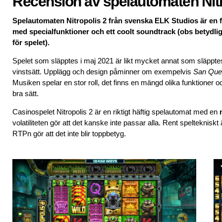
Recension av spelautomaten Nitr
Spelautomaten Nitropolis 2 från svenska ELK Studios är en fa
med specialfunktioner och ett coolt soundtrack (obs betydli
för spelet).
Spelet som släpptes i maj 2021 är likt mycket annat som släpptes 
vinstsätt. Upplägg och design påminner om exempelvis
San Que
Musiken spelar en stor roll, det finns en mängd olika funktioner o
bra sätt.
Casinospelet Nitropolis 2 är en riktigt häftig spelautomat med en
volatiliteten gör att det kanske inte passar alla. Rent spelteknisk
RTPn gör att det inte blir toppbetyg.