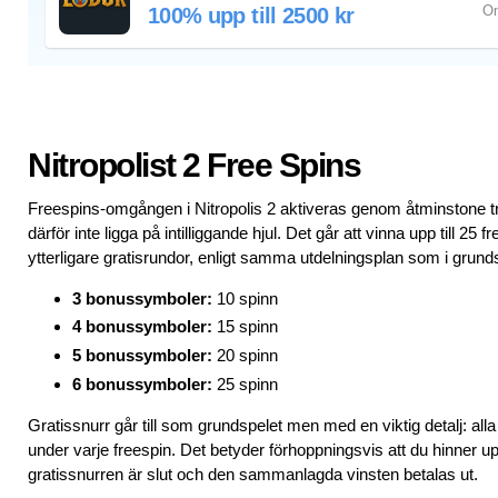
Om
100% upp till 2500 kr
Nitropolist 2 Free Spins
Freespins-omgången i Nitropolis 2 aktiveras genom åtminstone t
därför inte ligga på intilliggande hjul. Det går att vinna upp till 25
ytterligare gratisrundor, enligt samma utdelningsplan som i grund
3 bonussymboler:
10 spinn
4 bonussymboler:
15 spinn
5 bonussymboler:
20 spinn
6 bonussymboler:
25 spinn
Gratissnurr går till som grundspelet men med en viktig detalj: all
under varje freespin. Det betyder förhoppningsvis att du hinner
gratissnurren är slut och den sammanlagda vinsten betalas ut.