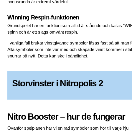
bonusrunda är extremt värdefull.
Winning Respin-funktionen
Grundspelet har en funktion som alltid är stående och kallas ”
spinn och är ett slags omvänt respin.
I vanliga fall brukar vinstgivande symboler låsas fast så att man får
Alla symboler som inte var med och skapade vinst kommer i ställ
snurrar på nytt. Detta kan ske i oändlighet.
Storvinster i Nitropolis 2
Nitro Booster – hur de fungerar
Ovanför spelplanen har vi en rad symboler som hör till varje hjul