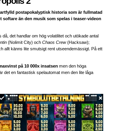
opolis 2
rtfylld postapokalyptisk historia som är fullmatad
gt softare än den musik som spelas i teaser-videon
då, det handlar om hög volatilitet och utökade antal
ntin
(Nolimit City) och
Chaos Crew
(Hacksaw);
ch allt känns lite smutsigt rent utseendemässigt. På ett
maxvinst på 10 000x insatsen
men den höga
t är det en fantastisk spelautomat men den lite låga