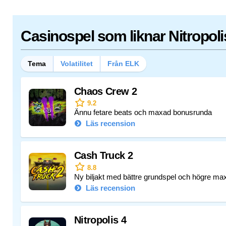
Casinospel som liknar Nitropoli
Tema
Volatilitet
Från ELK
Chaos Crew 2
9.2
Ännu fetare beats och maxad bonusrunda
Läs recension
Cash Truck 2
8.8
Ny biljakt med bättre grundspel och högre ma
Läs recension
Nitropolis 4