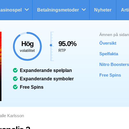
asinospel
Betalningsmetoder
Nyheter
Arti
Ämnen på sida
Hög
95.0%
Översikt
volatilitet
RTP
Spelfakta
Nitro Booster
Expanderande spelplan
Free Spins
Expanderande symboler
Free Spins
alle Karlsson