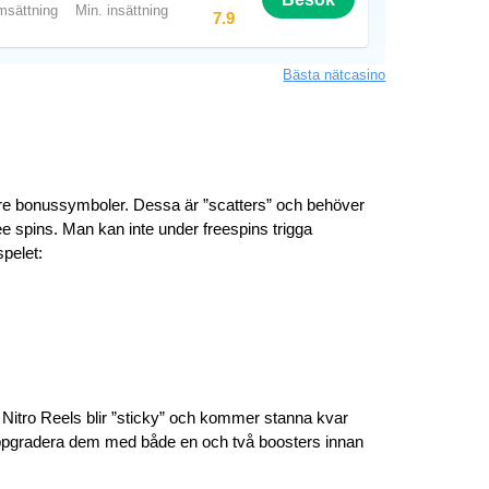
sättning
Min. insättning
7.9
Bästa nätcasino
re bonussymboler. Dessa är ”scatters” och behöver
 free spins. Man kan inte under freespins trigga
spelet:
a Nitro Reels blir ”sticky” och kommer stanna kvar
 uppgradera dem med både en och två boosters innan