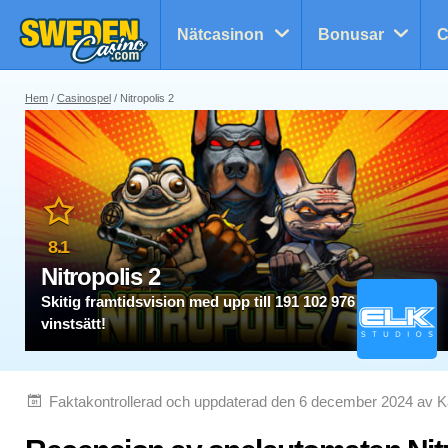
Nätcasinon
Bonusar
C
Hem
Casinospel
Nitropolis 2
8.1
Nitropolis 2
Skitig framtidsvision med upp till 191 102 976
vinstsätt!
Faktakontrollerad och uppdaterad den 6 december 2024 av K