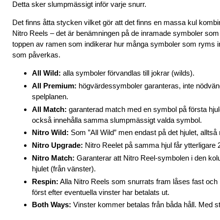
Detta sker slumpmässigt inför varje snurr.
Det finns åtta stycken vilket gör att det finns en massa kul kombin
Nitro Reels – det är benämningen på de inramade symboler som ä
toppen av ramen som indikerar hur många symboler som ryms in
som påverkas.
All Wild:
alla symboler förvandlas till jokrar (wilds).
All Premium:
högvärdessymboler garanteras, inte nödvänd
spelplanen.
All Match:
garanterad match med en symbol på första hjule
också innehålla samma slumpmässigt valda symbol.
Nitro Wild:
Som ”All Wild” men endast på det hjulet, alltså 
Nitro Upgrade:
Nitro Reelet på samma hjul får ytterligare
Nitro Match:
Garanterar att Nitro Reel-symbolen i den k
hjulet (från vänster).
Respin:
Alla Nitro Reels som snurrats fram låses fast oc
först efter eventuella vinster har betalats ut.
Both Ways:
Vinster kommer betalas från båda håll. Med start