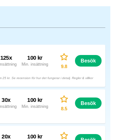
125x
100 kr
Besök
sättning
Min. insättning
9.8
kr. Se recension för hur det fungerar i detalj. Regler & villkor
30x
100 kr
Besök
sättning
Min. insättning
8.5
20x
100 kr
Besök