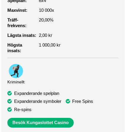
Spelplan:
6x4
Maxvinst:
10 000x
Träff-
20,00%
frekvens:
Lägsta insats:
2,00 kr
Högsta
1 000,00 kr
insats:
Kriminellt
Expanderande spelplan
Expanderande symboler
Free Spins
Re-spins
Besök Kungaslottet Casino