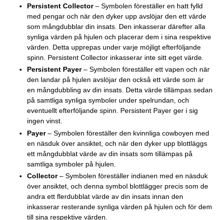
Persistent Collector
– Symbolen föreställer en hatt fylld
med pengar och när den dyker upp avslöjar den ett värde
som mångdubblar din insats. Den inkasserar därefter alla
synliga värden på hjulen och placerar dem i sina respektive
värden. Detta upprepas under varje möjligt efterföljande
spinn. Persistent Collector inkasserar inte sitt eget värde.
Persistent Payer
– Symbolen föreställer ett vapen och när
den landar på hjulen avslöjar den också ett värde som är
en mångdubbling av din insats. Detta värde tillämpas sedan
på samtliga synliga symboler under spelrundan, och
eventuellt efterföljande spinn. Persistent Payer ger i sig
ingen vinst.
Payer
– Symbolen föreställer den kvinnliga cowboyen med
en näsduk över ansiktet, och när den dyker upp blottläggs
ett mångdubblat värde av din insats som tillämpas på
samtliga symboler på hjulen.
Collector
– Symbolen föreställer indianen med en näsduk
över ansiktet, och denna symbol blottlägger precis som de
andra ett flerdubblat värde av din insats innan den
inkasserar resterande synliga värden på hjulen och för dem
till sina respektive värden.