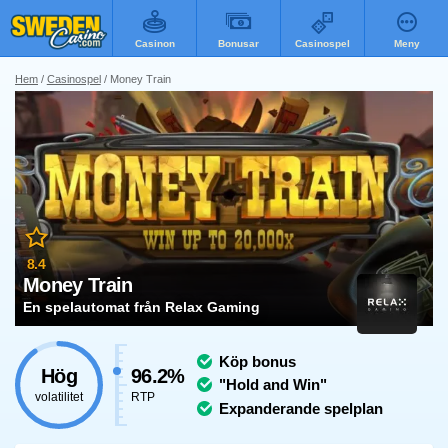
Casinon
Bonusar
Casinospel
Meny
Hem
Casinospel
Money Train
8.4
Money Train
En spelautomat från Relax Gaming
Köp bonus
Hög
96.2%
"Hold and Win"
volatilitet
RTP
Expanderande spelplan