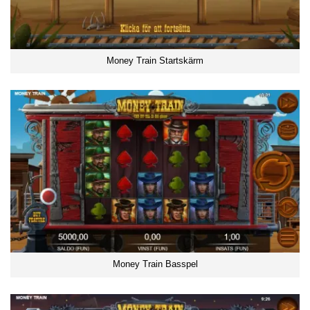
Money Train Startskärm
Money Train Basspel