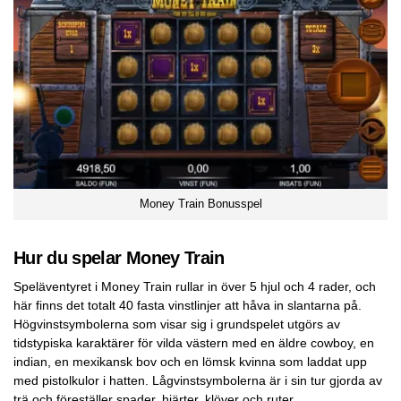
Money Train Bonusspel
Hur du spelar Money Train
Speläventyret i Money Train rullar in över 5 hjul och 4 rader, och
här finns det totalt 40 fasta vinstlinjer att håva in slantarna på.
Högvinstsymbolerna som visar sig i grundspelet utgörs av
tidstypiska karaktärer för vilda västern med en äldre cowboy, en
indian, en mexikansk bov och en lömsk kvinna som laddat upp
med pistolkulor i hatten. Lågvinstsymbolerna är i sin tur gjorda av
trä och föreställer spader, hjärter, klöver och ruter.