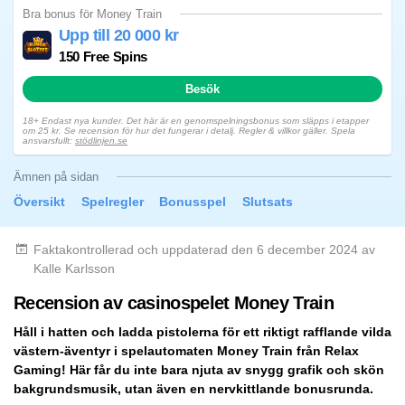
Bra bonus för Money Train
Upp till 20 000 kr
150 Free Spins
Besök
18+ Endast nya kunder. Det här är en genomspelningsbonus som släpps i etapper
om 25 kr. Se recension för hur det fungerar i detalj. Regler & villkor gäller. Spela
ansvarsfullt:
stödlinjen.se
Ämnen på sidan
Översikt
Spelregler
Bonusspel
Slutsats
Faktakontrollerad och uppdaterad den 6 december 2024 av
Kalle Karlsson
Recension av casinospelet Money Train
Håll i hatten och ladda pistolerna för ett riktigt rafflande vilda
västern-äventyr i spelautomaten Money Train från Relax
Gaming! Här får du inte bara njuta av snygg grafik och skön
bakgrundsmusik, utan även en nervkittlande bonusrunda.