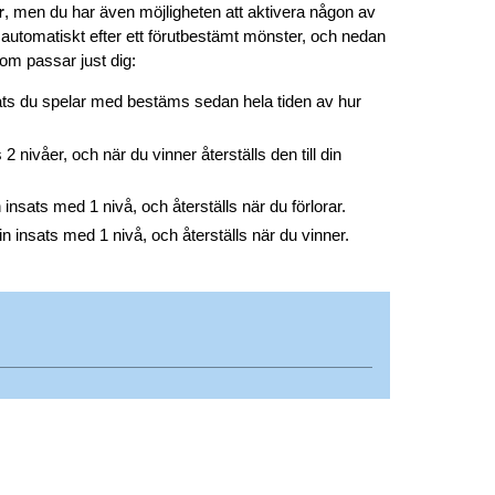
r
, men du har även möjligheten att aktivera någon av
ats automatiskt efter ett förutbestämt mönster, och nedan
som passar just dig:
sats du spelar med bestäms sedan hela tiden av hur
2 nivåer, och när du vinner återställs den till din
 insats med 1 nivå, och återställs när du förlorar.
din insats med 1 nivå, och återställs när du vinner.