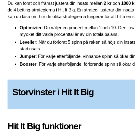
Du kan först och främst justera din insats mellan
2 kr
och
1000 k
de 4 betting-strategierna i Hit It Big. En strategi justerar din ins
kan du läsa om hur de olika strategierna fungerar för att hitta en 
Optimizier
: Du väljer en procent mellan 1 och 10. Den in
mycket ditt valda procenttal är av din totala balans.
Leveller
: När du förlorat 5 spinn på raken så höjs din insats 
startinsats.
Jumper
: För varje efterföljande, vinnande spinn så ökar din
Booster
: För varje efterföljande, förlorande spinn så ökar 
Storvinster i Hit It Big
Hit It Big funktioner