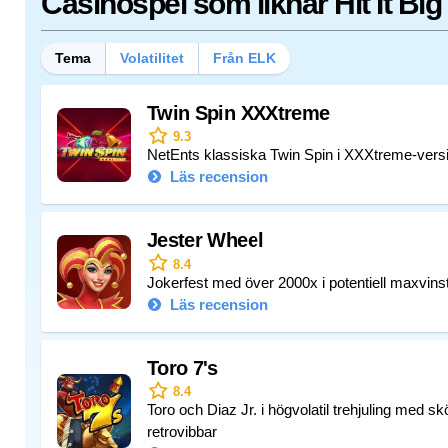
Casinospel som liknar Hit It Big
Tema
Volatilitet
Från ELK
Twin Spin XXXtreme
9.3
NetEnts klassiska Twin Spin i XXXtreme-vers
Läs recension
Jester Wheel
8.4
Jokerfest med över 2000x i potentiell maxvins
Läs recension
Toro 7's
8.4
Toro och Diaz Jr. i högvolatil trehjuling med s
retrovibbar