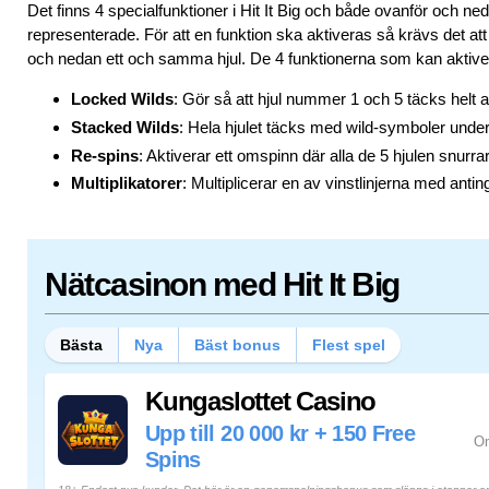
Det finns 4 specialfunktioner i Hit It Big och både ovanför och ned
representerade. För att en funktion ska aktiveras så krävs det a
och nedan ett och samma hjul. De 4 funktionerna som kan aktiver
Locked Wilds
: Gör så att hjul nummer 1 och 5 täcks helt 
Stacked Wilds
: Hela hjulet täcks med wild-symboler unde
Re-spins
: Aktiverar ett omspinn där alla de 5 hjulen snurrar
Multiplikatorer
: Multiplicerar en av vinstlinjerna med antin
Nätcasinon med Hit It Big
Bästa
Nya
Bäst bonus
Flest spel
Kungaslottet Casino
Upp till 20 000 kr + 150 Free
Om
Spins