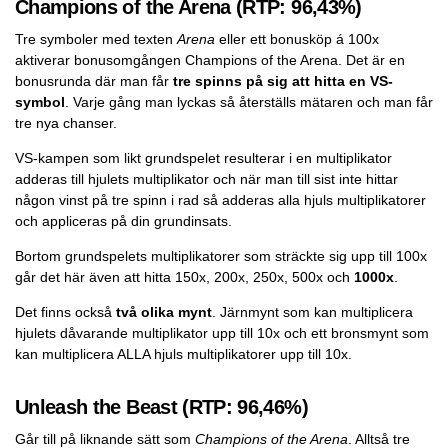
Champions of the Arena (RTP: 96,43%)
Tre symboler med texten
Arena
eller ett bonusköp á 100x
aktiverar bonusomgången Champions of the Arena. Det är en
bonusrunda där man får
tre spinns på sig att hitta en VS-
symbol
. Varje gång man lyckas så återställs mätaren och man får
tre nya chanser.
VS-kampen som likt grundspelet resulterar i en multiplikator
adderas till hjulets multiplikator och när man till sist inte hittar
någon vinst på tre spinn i rad så adderas alla hjuls multiplikatorer
och appliceras på din grundinsats.
Bortom grundspelets multiplikatorer som sträckte sig upp till 100x
går det här även att hitta 150x, 200x, 250x, 500x och
1000x
.
Det finns också
två olika mynt
. Järnmynt som kan multiplicera
hjulets dåvarande multiplikator upp till 10x och ett bronsmynt som
kan multiplicera ALLA hjuls multiplikatorer upp till 10x.
Unleash the Beast (RTP: 96,46%)
Går till på liknande sätt som
Champions of the Arena
. Alltså tre