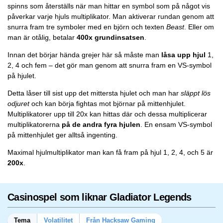
spinns som återställs när man hittar en symbol som på något vis
påverkar varje hjuls multiplikator. Man aktiverar rundan genom att
snurra fram tre symboler med en björn och texten
Beast
. Eller om
man är otålig, betalar
400x grundinsatsen
.
Innan det börjar hända grejer här så måste man
låsa upp hjul
1,
2, 4 och fem – det gör man genom att snurra fram en VS-symbol
på hjulet.
Detta låser till sist upp det mittersta hjulet och man har
släppt lös
odjuret
och kan börja fightas mot björnar på mittenhjulet.
Multiplikatorer upp till 20x kan hittas där och dessa multiplicerar
multiplikatorerna
på de andra fyra hjulen
. En ensam VS-symbol
på mittenhjulet ger alltså ingenting.
Maximal hjulmultiplikator man kan få fram på hjul 1, 2, 4, och 5 är
200x
.
Casinospel som liknar Gladiator Legends
Tema
Volatilitet
Från Hacksaw Gaming