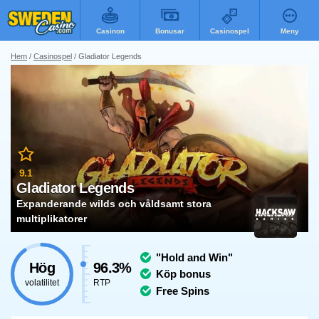
Casinon
Bonusar
Casinospel
Meny
Hem
Casinospel
Gladiator Legends
9.1
Gladiator Legends
Expanderande wilds och våldsamt stora
multiplikatorer
"Hold and Win"
Hög
96.3%
Köp bonus
volatilitet
RTP
Free Spins