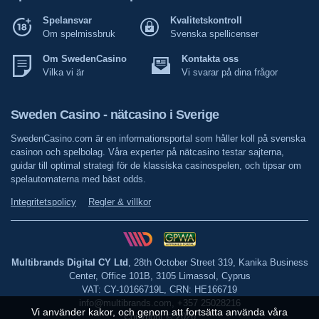
Spelansvar
Kvalitetskontroll
Om spelmissbruk
Svenska spellicenser
Om SwedenCasino
Kontakta oss
Vilka vi är
Vi svarar på dina frågor
Sweden Casino - nätcasino i Sverige
SwedenCasino.com är en informationsportal som håller koll på svenska
casinon och spelbolag. Våra experter på nätcasino testar sajterna,
guidar till optimal strategi för de klassiska casinospelen, och tipsar om
spelautomaterna med bäst odds.
Integritetspolicy
Regler & villkor
Multibrands Digital CY Ltd
, 28th October Street 319, Kanika Business
Center, Office 101B, 3105 Limassol, Cyprus
VAT: CY-10166719L, CRN: HE166719
info@multibrands.com, +357 25028216
Vi använder kakor, och genom att fortsätta använda våra
Copyright © 2026