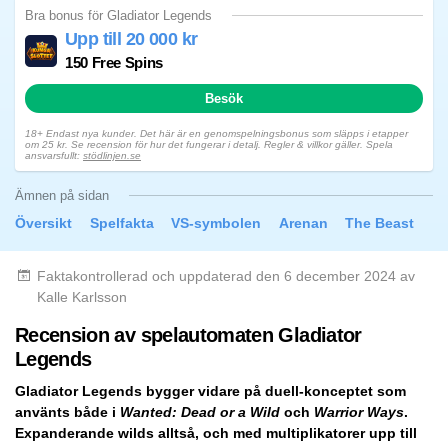
Bra bonus för Gladiator Legends
Upp till 20 000 kr
150 Free Spins
Besök
18+ Endast nya kunder. Det här är en genomspelningsbonus som släpps i etapper
om 25 kr. Se recension för hur det fungerar i detalj. Regler & villkor gäller. Spela
ansvarsfullt:
stödlinjen.se
Ämnen på sidan
Översikt
Spelfakta
VS-symbolen
Arenan
The Beast
Faktakontrollerad och uppdaterad den 6 december 2024 av
Kalle Karlsson
Recension av spelautomaten Gladiator
Legends
Gladiator Legends bygger vidare på duell-konceptet som
använts både i
Wanted: Dead or a Wild
och
Warrior Ways
.
Expanderande wilds alltså, och med multiplikatorer upp till