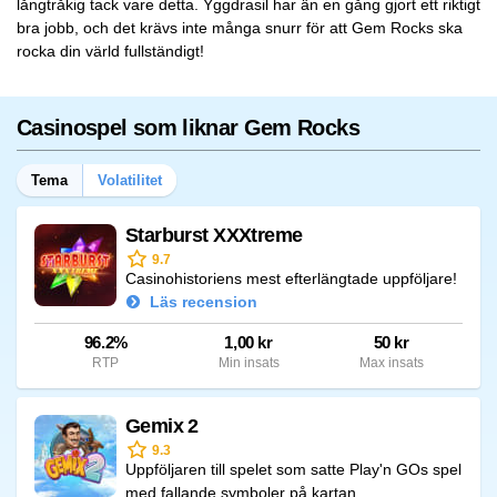
långtråkig tack vare detta. Yggdrasil har än en gång gjort ett riktigt
bra jobb, och det krävs inte många snurr för att Gem Rocks ska
rocka din värld fullständigt!
Casinospel som liknar Gem Rocks
Tema
Volatilitet
Starburst XXXtreme
9.7
Casinohistoriens mest efterlängtade uppföljare!
Läs recension
96.2%
1,00 kr
50 kr
RTP
Min insats
Max insats
Gemix 2
9.3
Uppföljaren till spelet som satte Play'n GOs spel
med fallande symboler på kartan