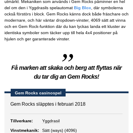
utmärkt. Mekaniken som används i Gem Rocks påminner en hel
del om den i Yggdrasils spelautomat
Big Blox
, där symbolerna
också förstörs i block. Gem Rocks känns dock både fräschare och
modernare, och här väntar dropdown-vinster, 4069 sätt att vinna
och en Gem Rock-funktion där du kan lyckas landa ett kluster av
identiska symboler som täcker upp till hela 4x4 positioner på
hjulen och ger garanterade vinster.
Få marken att skaka och berg att flyttas när
du tar dig an Gem Rocks!
Gem Rocks casinospel
Gem Rocks släpptes i februari 2018
Tillverkare:
Yggdrasil
Vinstmekanik:
Sätt (ways) (4096)