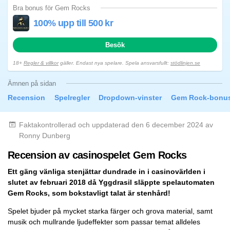
Bra bonus för Gem Rocks
100% upp till 500 kr
Besök
18+
Regler & villkor
gäller. Endast nya spelare. Spela ansvarsfullt:
stödlinjen.se
Ämnen på sidan
Recension
Spelregler
Dropdown-vinster
Gem Rock-bonus
Faktakontrollerad och uppdaterad den 6 december 2024 av
Ronny Dunberg
Recension av casinospelet Gem Rocks
Ett gäng vänliga stenjättar dundrade in i casinovärlden i
slutet av februari 2018 då Yggdrasil släppte spelautomaten
Gem Rocks, som bokstavligt talat är stenhård!
Spelet bjuder på mycket starka färger och grova material, samt
musik och mullrande ljudeffekter som passar temat alldeles