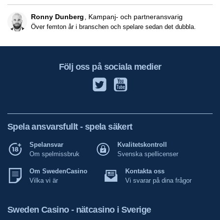
Ronny Dunberg
Kampanj- och partneransvarig
Över femton år i branschen och spelare sedan det dubbla.
Följ oss på sociala medier
Spela ansvarsfullt - spela säkert
Spelansvar
Kvalitetskontroll
Om spelmissbruk
Svenska spellicenser
Om SwedenCasino
Kontakta oss
Vilka vi är
Vi svarar på dina frågor
Sweden Casino - nätcasino i Sverige