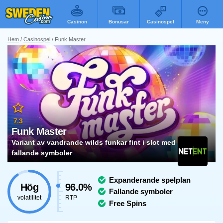
Casinon
Bonusar
Casinospel
Meny
Hem
Casinospel
Funk Master
7.3
Funk Master
Variant av vandrande wilds funkar fint i slot med
fallande symboler
Expanderande spelplan
Hög
96.0%
Fallande symboler
volatilitet
RTP
Free Spins