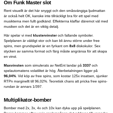
Om Funk Master slot
Rent visuellt är det här snyggt och den småsvängiga ljudmattan
är också helt OK, kanske inte tillräckligt bra för ett spel med
musiktema men fullt godkänd. Effekterna klaffar däremot väl med
musiken och det är en viktig detalj.
Här spelar vi med
klustervinster
och fallande symboler.
Spelplanen är väldigt stor och kan bli ännu större under free
spins, men grundspelet är en fyrkant om
8x8
diskokulor. Sex
stycken av samma format och färg måste angränsa för att skapa
en vinst.
Maxvinsten
som simulerats av NetEnt landar på
3337
och
spelautomatens volatilitet är hög. Återbetalningen ligger på
96,04%
. Vid köp av free spins, som kostar 125x insatsen, sjunker
RTPn marginellt till 96,02%. Teoretisk chans att pricka free spins-
rundan är annars 1/397.
Multiplikator-bomber
Bomber med 2x, 3x, 4x och 10x kan dyka upp på spelplanen.